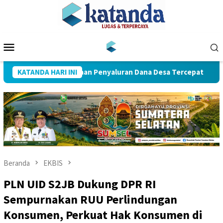
Loncat
ke
konten
Menu
Mobile
aih Penghargaan Penyaluran Dana Desa Tercepat
KATANDA HARI INI
Dua Ha
Beranda
EKBIS
PLN UID S2JB Dukung DPR RI
Sempurnakan RUU Perlindungan
Konsumen, Perkuat Hak Konsumen di