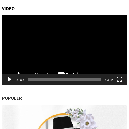
VIDEO
Pemutar
Video
00:00
03:05
POPULER