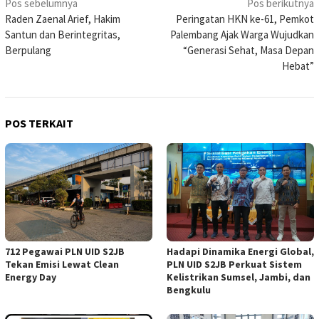
Navigasi
Pos sebelumnya
Pos berikutnya
Raden Zaenal Arief, Hakim
Peringatan HKN ke-61, Pemkot
pos
Santun dan Berintegritas,
Palembang Ajak Warga Wujudkan
Berpulang
“Generasi Sehat, Masa Depan
Hebat”
POS TERKAIT
712 Pegawai PLN UID S2JB
Hadapi Dinamika Energi Global,
Tekan Emisi Lewat Clean
PLN UID S2JB Perkuat Sistem
Energy Day
Kelistrikan Sumsel, Jambi, dan
Bengkulu