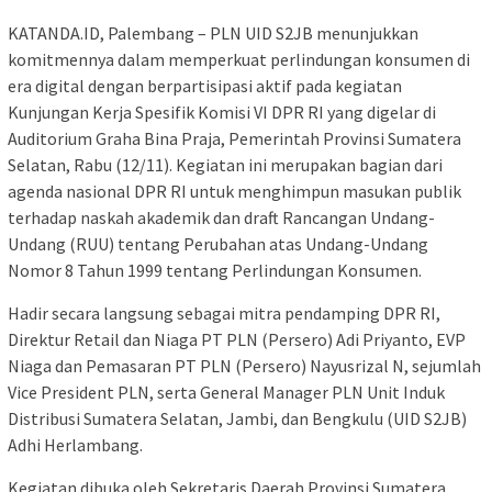
KATANDA.ID, Palembang – PLN UID S2JB menunjukkan
komitmennya dalam memperkuat perlindungan konsumen di
era digital dengan berpartisipasi aktif pada kegiatan
Kunjungan Kerja Spesifik Komisi VI DPR RI yang digelar di
Auditorium Graha Bina Praja, Pemerintah Provinsi Sumatera
Selatan, Rabu (12/11). Kegiatan ini merupakan bagian dari
agenda nasional DPR RI untuk menghimpun masukan publik
terhadap naskah akademik dan draft Rancangan Undang-
Undang (RUU) tentang Perubahan atas Undang-Undang
Nomor 8 Tahun 1999 tentang Perlindungan Konsumen.
Hadir secara langsung sebagai mitra pendamping DPR RI,
Direktur Retail dan Niaga PT PLN (Persero) Adi Priyanto, EVP
Niaga dan Pemasaran PT PLN (Persero) Nayusrizal N, sejumlah
Vice President PLN, serta General Manager PLN Unit Induk
Distribusi Sumatera Selatan, Jambi, dan Bengkulu (UID S2JB)
Adhi Herlambang.
Kegiatan dibuka oleh Sekretaris Daerah Provinsi Sumatera