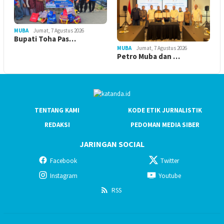
MUBA
Jumat, 7 Agustus 2026
Bupati Toha Pas…
MUBA
Jumat, 7 Agustus 2026
Petro Muba dan …
TENTANG KAMI
KODE ETIK JURNALISTIK
REDAKSI
PEDOMAN MEDIA SIBER
JARINGAN SOCIAL
Facebook
Twitter
Instagram
Youtube
RSS