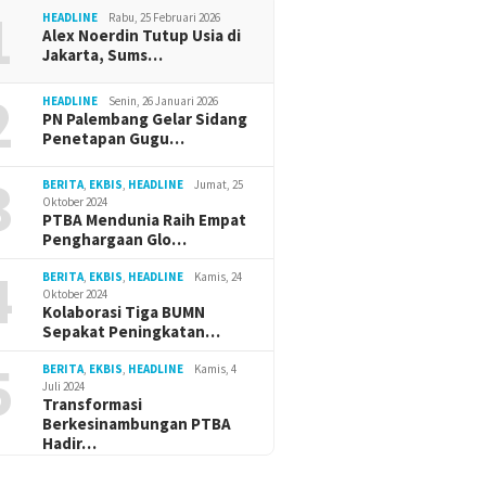
1
HEADLINE
Rabu, 25 Februari 2026
Alex Noerdin Tutup Usia di
Jakarta, Sums…
2
HEADLINE
Senin, 26 Januari 2026
PN Palembang Gelar Sidang
Penetapan Gugu…
3
BERITA
,
EKBIS
,
HEADLINE
Jumat, 25
Oktober 2024
PTBA Mendunia Raih Empat
Penghargaan Glo…
4
BERITA
,
EKBIS
,
HEADLINE
Kamis, 24
Oktober 2024
Kolaborasi Tiga BUMN
Sepakat Peningkatan…
5
BERITA
,
EKBIS
,
HEADLINE
Kamis, 4
Juli 2024
Transformasi
Berkesinambungan PTBA
Hadir…