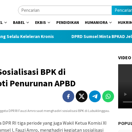
Pencaria
EL
BABEL
EKBIS
PENDIDIKAN
HUMANIORA
HUKRI
lu Keleleran Kronis
DPRD Sumsel Minta BPKAD Jelaskan Ko
VIDEO
osialisasi BPK di
oti Penurunan APBD
ggota DPR RI Fauzi Amro saat menghadiri sosialisasi BPK di Lubuklinggau.
DPR RI tiga periode yang juga Wakil Ketua Komisi XI
POPU
msel I, Fauzi Amro, menghadiri kegiatan sosialisasi