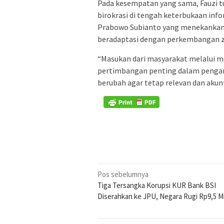
Pada kesempatan yang sama, Fauzi t
birokrasi di tengah keterbukaan inf
Prabowo Subianto yang menekankan
beradaptasi dengan perkembangan 
“Masukan dari masyarakat melalui me
pertimbangan penting dalam pengambi
berubah agar tetap relevan dan akunt
Navigasi
Pos sebelumnya
Tiga Tersangka Korupsi KUR Bank BSI
pos
Diserahkan ke JPU, Negara Rugi Rp9,5 Mi