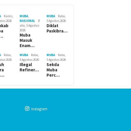
A
Kamis,
MUBA
,
MUBA
Rabu,
stus 2026
NASIONAL
R
5 Agustus 2026
mkab
Diklat
abu, 5 Agustus
ba
2026
Paskibra…
Muba
r…
Masuk
Enam…
A
Rabu,
MUBA
Rabu,
MUBA
Rabu,
stus 2026
5 Agustus 2026
5 Agustus 2026
uh
Illegal
Sekda
ra
Refiner…
Muba
e…
Perc…
Instagram