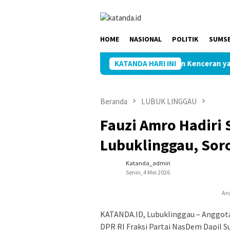
Loncat
ke
konten
HOME
NASIONAL
POLITIK
SUMS
KATANDA HARI INI
Pelaksanaan Kenceran yang Sela
Beranda
LUBUK LINGGAU
Fauzi Amro Hadiri S
Lubuklinggau, Sor
Katanda_admin
Senin, 4 Mei 2026
An
KATANDA.ID, Lubuklinggau – Anggota 
DPR RI Fraksi Partai NasDem Dapil Su