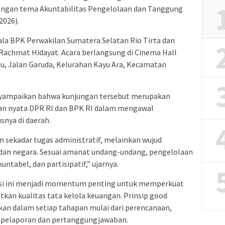
ngan tema Akuntabilitas Pengelolaan dan Tanggung
2026).
pala BPK Perwakilan Sumatera Selatan Rio Tirta dan
Rachmat Hidayat. Acara berlangsung di Cinema Hall
u, Jalan Garuda, Kelurahan Kayu Ara, Kecamatan
yampaikan bahwa kunjungan tersebut merupakan
ian nyata DPR RI dan BPK RI dalam mengawal
nya di daerah.
 sekadar tugas administratif, melainkan wujud
dan negara. Sesuai amanat undang-undang, pengelolaan
untabel, dan partisipatif,” ujarnya.
asi ini menjadi momentum penting untuk memperkuat
n kualitas tata kelola keuangan. Prinsip good
pkan dalam setiap tahapan mulai dari perencanaan,
 pelaporan dan pertanggungjawaban.