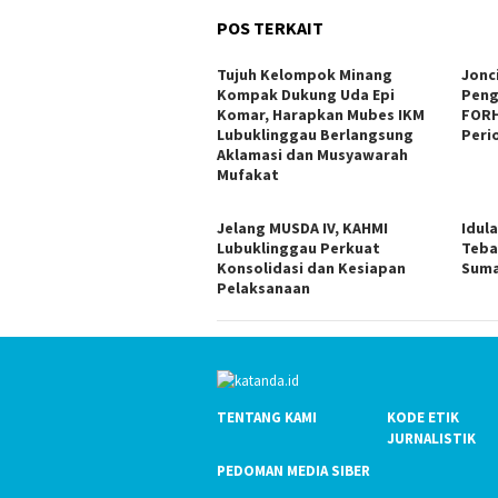
POS TERKAIT
Tujuh Kelompok Minang
Jonc
Kompak Dukung Uda Epi
Peng
Komar, Harapkan Mubes IKM
FORH
Lubuklinggau Berlangsung
Peri
Aklamasi dan Musyawarah
Mufakat
Jelang MUSDA IV, KAHMI
Idul
Lubuklinggau Perkuat
Teba
Konsolidasi dan Kesiapan
Suma
Pelaksanaan
TENTANG KAMI
KODE ETIK
JURNALISTIK
PEDOMAN MEDIA SIBER