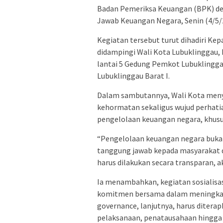
Badan Pemeriksa Keuangan (BPK) de
Jawab Keuangan Negara, Senin (4/5/
Kegiatan tersebut turut dihadiri Ke
didampingi Wali Kota Lubuklinggau, 
lantai 5 Gedung Pemkot Lubuklingga
Lubuklinggau Barat I.
Dalam sambutannya, Wali Kota men
kehormatan sekaligus wujud perhat
pengelolaan keuangan negara, khusus
“Pengelolaan keuangan negara bukan
tanggung jawab kepada masyarakat 
harus dilakukan secara transparan, ak
Ia menambahkan, kegiatan sosialis
komitmen bersama dalam meningkatka
governance, lanjutnya, harus ditera
pelaksanaan, penatausahaan hingga