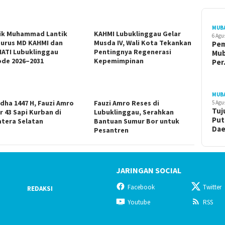
MUB
ik Muhammad Lantik
KAHMI Lubuklinggau Gelar
6 Agu
urus MD KAHMI dan
Musda IV, Wali Kota Tekankan
Pe
ATI Lubuklinggau
Pentingnya Regenerasi
Mu
ode 2026–2031
Kepemimpinan
Pe
MUB
adha 1447 H, Fauzi Amro
Fauzi Amro Reses di
5 Agu
Tuj
r 43 Sapi Kurban di
Lubuklinggau, Serahkan
Put
tera Selatan
Bantuan Sumur Bor untuk
Da
Pesantren
JARINGAN SOCIAL
Facebook
Twitter
REDAKSI
Youtube
RSS