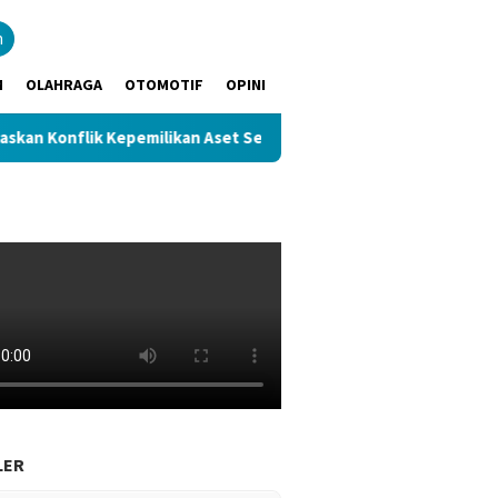
n
M
OLAHRAGA
OTOMOTIF
OPINI
nflik Kepemilikan Aset Seluas 2,9 Hektare
Pemkab Muba 
LER