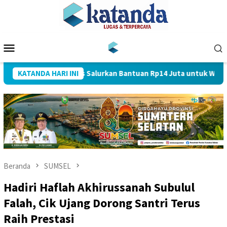
Loncat
ke
konten
Menu
Mobile
ani Alwani Cs Salurkan Bantuan Rp14 Juta untuk Warga Desa Telu
KATANDA HARI INI
Beranda
SUMSEL
Hadiri Haflah Akhirussanah Subulul
Falah, Cik Ujang Dorong Santri Terus
Raih Prestasi