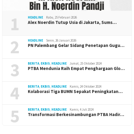
1
HEADLINE
Rabu, 25 Februari 2026
Alex Noerdin Tutup Usia di Jakarta, Sums…
2
HEADLINE
Senin, 26 Januari 2026
PN Palembang Gelar Sidang Penetapan Gugu…
3
BERITA
,
EKBIS
,
HEADLINE
Jumat, 25 Oktober 2024
PTBA Mendunia Raih Empat Penghargaan Glo…
4
BERITA
,
EKBIS
,
HEADLINE
Kamis, 24 Oktober 2024
Kolaborasi Tiga BUMN Sepakat Peningkatan…
5
BERITA
,
EKBIS
,
HEADLINE
Kamis, 4 Juli 2024
Transformasi Berkesinambungan PTBA Hadir…