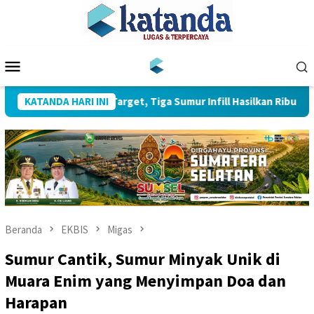
Loncat
ke
konten
Menu
Mobile
Zona 4 Pecahkan Target, Tiga Sumur Infill Hasilkan Ribuan Barel 
KATANDA HARI INI
Beranda
EKBIS
Migas
Sumur Cantik, Sumur Minyak Unik di
Muara Enim yang Menyimpan Doa dan
Harapan