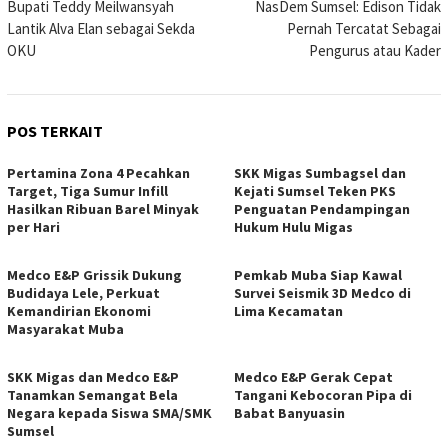
Bupati Teddy Meilwansyah
NasDem Sumsel: Edison Tidak
pos
Lantik Alva Elan sebagai Sekda
Pernah Tercatat Sebagai
OKU
Pengurus atau Kader
POS TERKAIT
Pertamina Zona 4 Pecahkan
SKK Migas Sumbagsel dan
Target, Tiga Sumur Infill
Kejati Sumsel Teken PKS
Hasilkan Ribuan Barel Minyak
Penguatan Pendampingan
per Hari
Hukum Hulu Migas
Medco E&P Grissik Dukung
Pemkab Muba Siap Kawal
Budidaya Lele, Perkuat
Survei Seismik 3D Medco di
Kemandirian Ekonomi
Lima Kecamatan
Masyarakat Muba
SKK Migas dan Medco E&P
Medco E&P Gerak Cepat
Tanamkan Semangat Bela
Tangani Kebocoran Pipa di
Negara kepada Siswa SMA/SMK
Babat Banyuasin
Sumsel