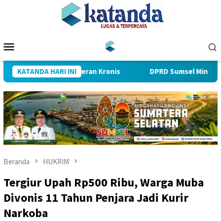
Loncat
ke
konten
Menu
Mobile
ang Selalu Keleleran Kronis
KATANDA HARI INI
DPRD Sumsel Minta BPKAD Je
Beranda
HUKRIM
Tergiur Upah Rp500 Ribu, Warga Muba
Divonis 11 Tahun Penjara Jadi Kurir
Narkoba