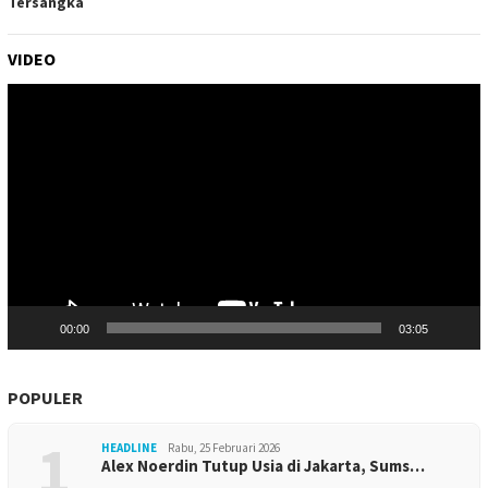
Tersangka
VIDEO
Pemutar
Video
00:00
03:05
POPULER
1
HEADLINE
Rabu, 25 Februari 2026
Alex Noerdin Tutup Usia di Jakarta, Sums…