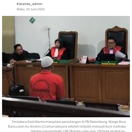
Katanda_admin
Rabu, 10 Juni 2026
Terdakwa Dedi Wanto menjalani persidangan di PN Palembang. Warga Musi
Banyuasin itu divonis 11 tahun penjara setelah terbukti menjadi kurir narkoba
dengan barang bukti 198,58 gram sabu dan 100 butir pil ekstasi.