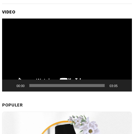
VIDEO
Pemutar
Video
00:00
03:05
POPULER