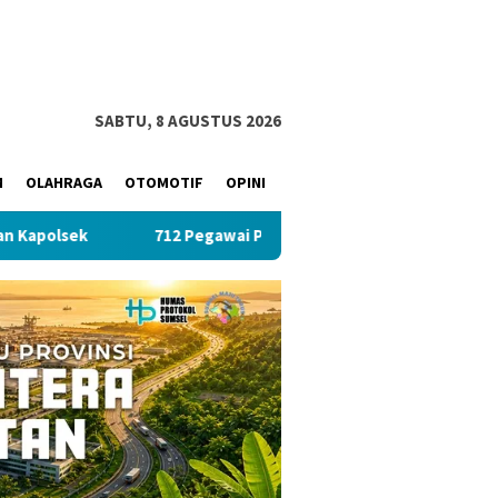
SABTU, 8 AGUSTUS 2026
M
OLAHRAGA
OTOMOTIF
OPINI
k
712 Pegawai PLN UID S2JB Tekan Emisi Lewat Clean Ene