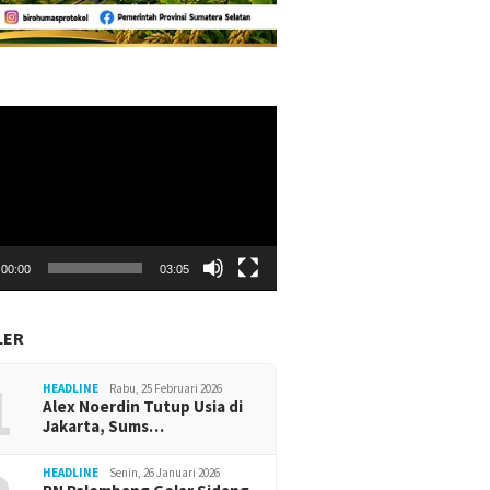
r
00:00
03:05
LER
1
HEADLINE
Rabu, 25 Februari 2026
Alex Noerdin Tutup Usia di
Jakarta, Sums…
 Muda Center Jadi
 Pengembangan Usaha
Sumsel
HEADLINE
Senin, 26 Januari 2026