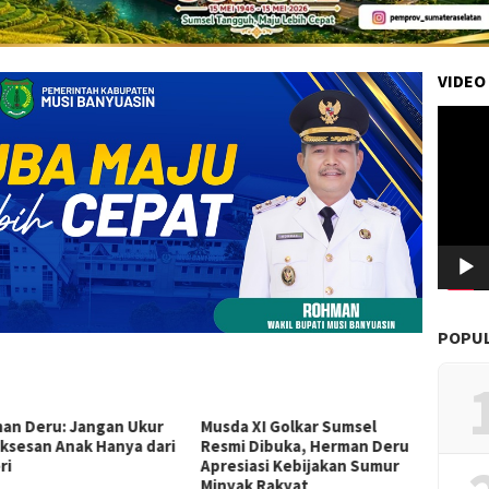
VIDEO
Pemuta
Video
POPU
an Deru: Jangan Ukur
Musda XI Golkar Sumsel
Sultan
ksesan Anak Hanya dari
Resmi Dibuka, Herman Deru
Motor
ri
Apresiasi Kebijakan Sumur
Muda 
Minyak Rakyat