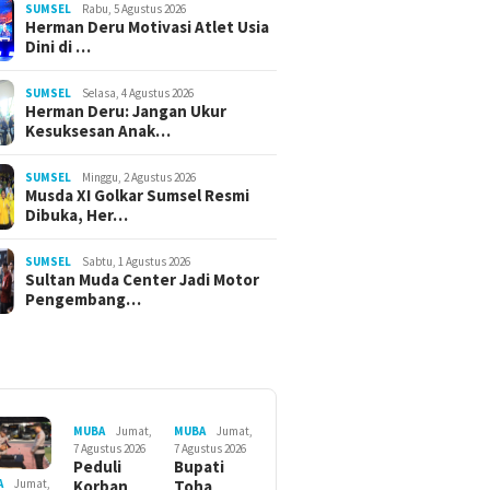
SUMSEL
Rabu, 5 Agustus 2026
Herman Deru Motivasi Atlet Usia
Dini di …
SUMSEL
Selasa, 4 Agustus 2026
Herman Deru: Jangan Ukur
Kesuksesan Anak…
SUMSEL
Minggu, 2 Agustus 2026
Musda XI Golkar Sumsel Resmi
Dibuka, Her…
SUMSEL
Sabtu, 1 Agustus 2026
Sultan Muda Center Jadi Motor
Pengembang…
MUBA
Jumat,
MUBA
Jumat,
7 Agustus 2026
7 Agustus 2026
Peduli
Bupati
Korban
Toha
A
Jumat,