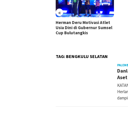
«
Herman Deru Motivasi Atlet
Usia Dini di Gubernur Sumsel
 Ujang Perjuangkan
Cup Bulutangkis
rastruktur Sumsel Lewat
gram IJD 2027
TAG:
BENGKULU SELATAN
PALEM
Danl
Aset
KATAN
Herla
dampi