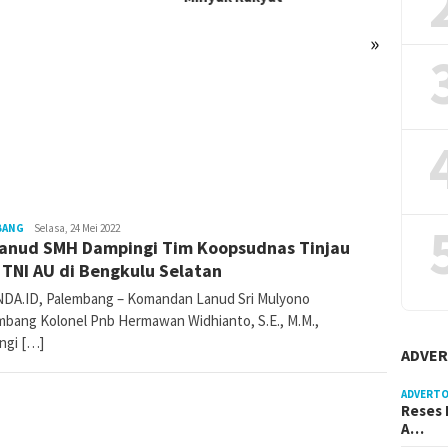
»
BANG
katanda_admin
Selasa, 24 Mei 2022
anud SMH Dampingi Tim Koopsudnas Tinjau
 TNI AU di Bengkulu Selatan
DA.ID, Palembang – Komandan Lanud Sri Mulyono
mbang Kolonel Pnb Hermawan Widhianto, S.E., M.M.,
ngi […]
ADVER
ADVERTO
Reses 
A…