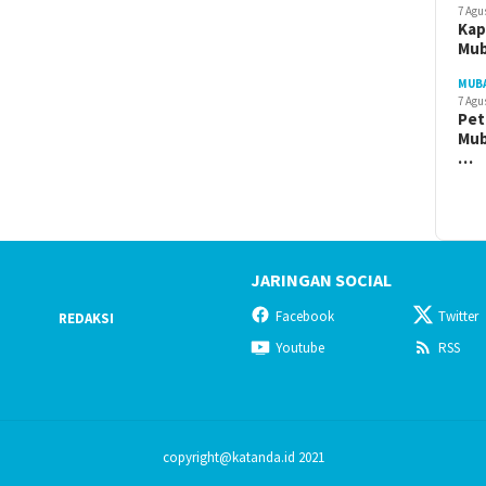
7 Agu
Kap
Mu
MUB
7 Agu
Pet
Mub
…
JARINGAN SOCIAL
Facebook
Twitter
REDAKSI
Youtube
RSS
copyright@katanda.id 2021