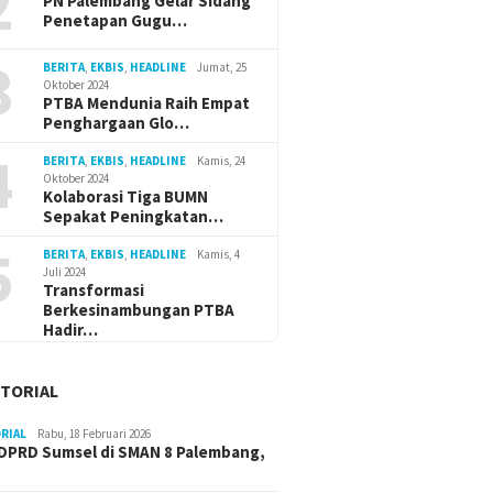
2
PN Palembang Gelar Sidang
Penetapan Gugu…
3
BERITA
,
EKBIS
,
HEADLINE
Jumat, 25
Cik Ujang Dorong Penguatan
Wagub C
Oktober 2024
PTBA Mendunia Raih Empat
SDM Perempuan Lewat
Ekosist
Penghargaan Glo…
Kajian Tafsir Al-Qur’an BKOW
Dukung 
4
BERITA
,
EKBIS
,
HEADLINE
Kamis, 24
Oktober 2024
Kolaborasi Tiga BUMN
Sepakat Peningkatan…
5
BERITA
,
EKBIS
,
HEADLINE
Kamis, 4
Juli 2024
Transformasi
Berkesinambungan PTBA
Hadir…
TORIAL
RIAL
Rabu, 18 Februari 2026
DPRD Sumsel di SMAN 8 Palembang,