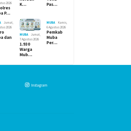
stus 2026
K…
Pas…
olres
ba P…
A
Jumat,
MUBA
Kamis,
stus 2026
6 Agustus 2026
ro
Pemkab
MUBA
Jumat,
a dan
Muba
7 Agustus 2026
Per…
1.930
Warga
Mub…
Instagram