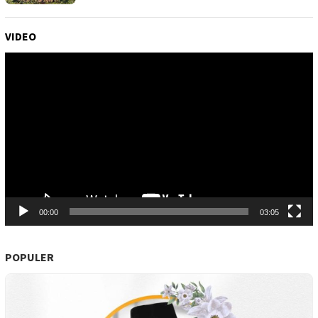
VIDEO
Pemutar
Video
00:00
03:05
POPULER