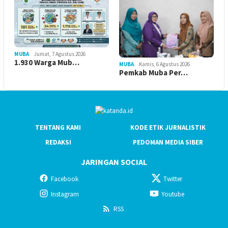
MUBA
Jumat, 7 Agustus 2026
1.930 Warga Mub…
MUBA
Kamis, 6 Agustus 2026
Pemkab Muba Per…
TENTANG KAMI
KODE ETIK JURNALISTIK
REDAKSI
PEDOMAN MEDIA SIBER
JARINGAN SOCIAL
Facebook
Twitter
Instagram
Youtube
RSS