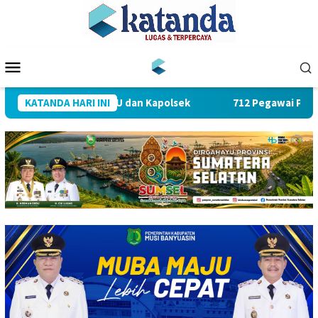
Loncat
ke
konten
Menu
Mobile
ijab Sejumlah PJU dan Kapolsek
KATANDA HARI INI
712 Pegawai PLN UID S2J