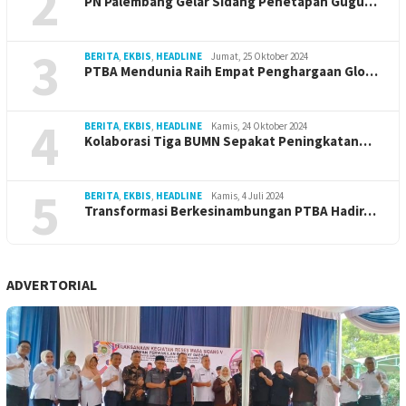
2
PN Palembang Gelar Sidang Penetapan Gugu…
3
BERITA
,
EKBIS
,
HEADLINE
Jumat, 25 Oktober 2024
PTBA Mendunia Raih Empat Penghargaan Glo…
4
BERITA
,
EKBIS
,
HEADLINE
Kamis, 24 Oktober 2024
Kolaborasi Tiga BUMN Sepakat Peningkatan…
5
BERITA
,
EKBIS
,
HEADLINE
Kamis, 4 Juli 2024
Transformasi Berkesinambungan PTBA Hadir…
ADVERTORIAL