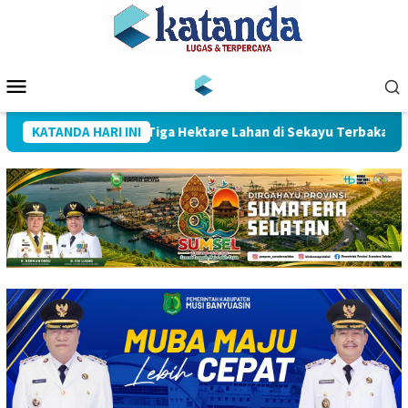
Loncat
ke
konten
Menu
Mobile
 Koperasi
KATANDA HARI INI
Tiga Hektare Lahan di Sekayu Terbakar, Tim G