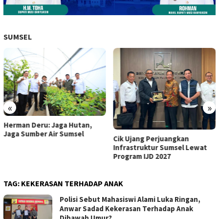
SUMSEL
«
»
Herman Deru Motivasi Atlet
Usia Dini di Gubernur Sumsel
Cik Ujang Perjuangkan
Cup Bulutangkis
Infrastruktur Sumsel Lewat
Program IJD 2027
TAG:
KEKERASAN TERHADAP ANAK
Polisi Sebut Mahasiswi Alami Luka Ringan,
Anwar Sadad Kekerasan Terhadap Anak
Dibawah Umur?