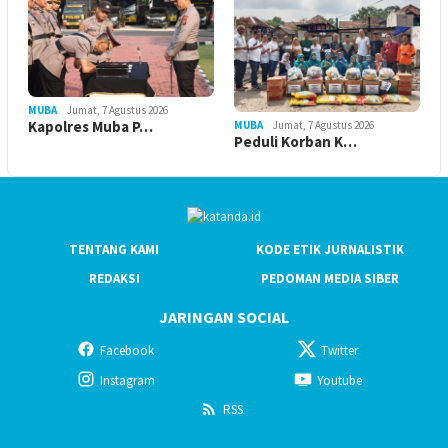
MUBA
Jumat, 7 Agustus 2026
Kapolres Muba P…
MUBA
Jumat, 7 Agustus 2026
Peduli Korban K…
TENTANG KAMI
KODE ETIK JURNALISTIK
REDAKSI
PEDOMAN MEDIA SIBER
JARINGAN SOCIAL
Facebook
Twitter
Instagram
Youtube
RSS