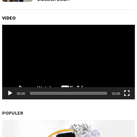
VIDEO
Pemutar
Video
00:00
03:05
POPULER