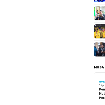
MUBA
MUB
6 Agu
Pe
Mu
Pe