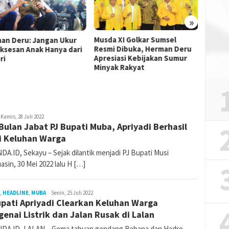
»
Musda XI Golkar Sumsel
Sultan
an Deru: Jangan Ukur
Resmi Dibuka, Herman Deru
Motor
ksesan Anak Hanya dari
Apresiasi Kebijakan Sumur
Muda 
ri
Minyak Rakyat
atanda_admin
Kamis, 28 Juli 2022
Bulan Jabat PJ Bupati Muba, Apriyadi Berhasil
i Keluhan Warga
DA.ID, Sekayu – Sejak dilantik menjadi PJ Bupati Musi
sin, 30 Mei 2022 lalu H […]
,
HEADLINE
,
MUBA
katanda_admin
Senin, 25 Juli 2022
upati Apriyadi Clearkan Keluhan Warga
enai Listrik dan Jalan Rusak di Lalan
DA.ID, LALAN – Gema tabuan gendang Rebana dan Hadro