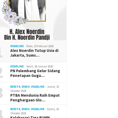
Cik Ujang Dorong Penguatan
 Muda Center Jadi
Wagub C
SDM Perempuan Lewat
 Pengembangan Usaha
Ekosist
Kajian Tafsir Al-Qur’an BKOW
Sumsel
Dukung 
1
HEADLINE
Rabu, 25 Februari 2026
Alex Noerdin Tutup Usia di
Jakarta, Sums…
2
HEADLINE
Senin, 26 Januari 2026
PN Palembang Gelar Sidang
Penetapan Gugu…
3
BERITA
,
EKBIS
,
HEADLINE
Jumat, 25
Oktober 2024
PTBA Mendunia Raih Empat
Penghargaan Glo…
4
BERITA
,
EKBIS
,
HEADLINE
Kamis, 24
Oktober 2024
Kolaborasi Tiga BUMN