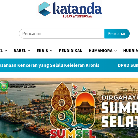
Pencarian
EL
BABEL
EKBIS
PENDIDIKAN
HUMANIORA
HUKRI
ceran yang Selalu Keleleran Kronis
DPRD Sumsel Minta B