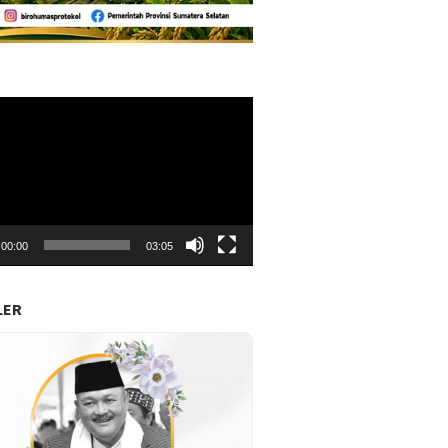
r
00:00
03:05
LER