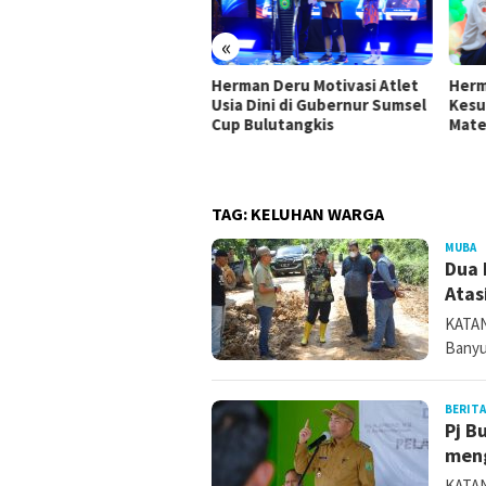
«
Herman Deru Motivasi Atlet
Herm
Usia Dini di Gubernur Sumsel
Kesu
 Ujang Perjuangkan
Cup Bulutangkis
Mate
rastruktur Sumsel Lewat
gram IJD 2027
TAG:
KELUHAN WARGA
MUBA
k
Dua 
Atas
KATAN
Banyua
BERITA
Pj B
meng
KATAN