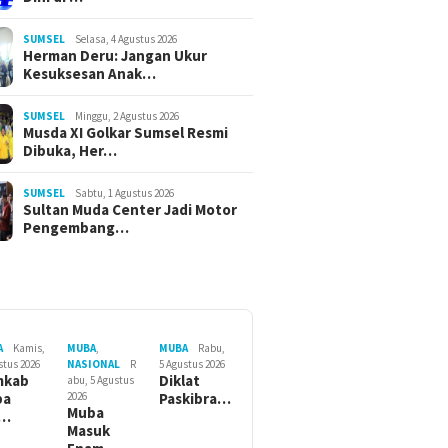
SUMSEL
Selasa, 4 Agustus 2026
Herman Deru: Jangan Ukur
Kesuksesan Anak…
SUMSEL
Minggu, 2 Agustus 2026
Musda XI Golkar Sumsel Resmi
Dibuka, Her…
SUMSEL
Sabtu, 1 Agustus 2026
Sultan Muda Center Jadi Motor
Pengembang…
A
Kamis,
MUBA
,
MUBA
Rabu,
stus 2026
NASIONAL
R
5 Agustus 2026
mkab
Diklat
abu, 5 Agustus
ba
2026
Paskibra…
Muba
r…
Masuk