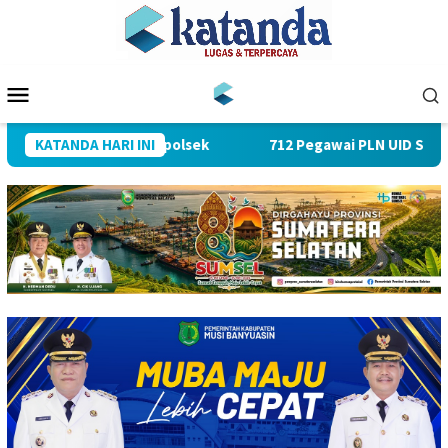
Loncat
ke
konten
Menu
Mobile
umlah PJU dan Kapolsek
KATANDA HARI INI
712 Pegawai PLN UID S2JB Tekan 