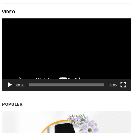
VIDEO
Pemutar
Video
00:00
03:05
POPULER