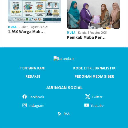
MUBA
Jumat, 7 Agustus 2026
1.930 Warga Mub…
MUBA
Kamis, 6 Agustus 2026
Pemkab Muba Per…
TENTANG KAMI
KODE ETIK JURNALISTIK
REDAKSI
PEDOMAN MEDIA SIBER
JARINGAN SOCIAL
Facebook
Twitter
Instagram
Youtube
RSS