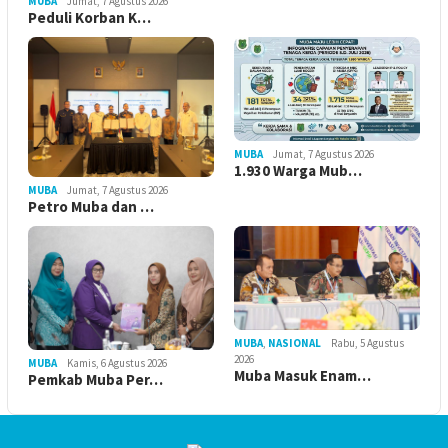
MUBA
Jumat, 7 Agustus 2026
Peduli Korban K…
MUBA
Jumat, 7 Agustus 2026
1.930 Warga Mub…
MUBA
Jumat, 7 Agustus 2026
Petro Muba dan …
MUBA
,
NASIONAL
Rabu, 5 Agustus
2026
MUBA
Kamis, 6 Agustus 2026
Muba Masuk Enam…
Pemkab Muba Per…