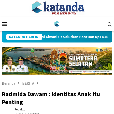
Loncat
ke
konten
Menu
Mobile
ebakaran, Arwani Alwani Cs Salurkan Bantuan Rp14 Juta untuk W
KATANDA HARI INI
Beranda
BERITA
Radmida Dawam : Identitas Anak Itu
Penting
Redaktur
Selasa, 12 April 2022