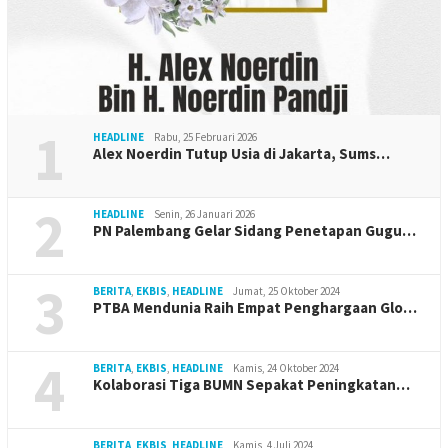
1
HEADLINE
Rabu, 25 Februari 2026
Alex Noerdin Tutup Usia di Jakarta, Sums…
2
HEADLINE
Senin, 26 Januari 2026
PN Palembang Gelar Sidang Penetapan Gugu…
3
BERITA
,
EKBIS
,
HEADLINE
Jumat, 25 Oktober 2024
PTBA Mendunia Raih Empat Penghargaan Glo…
4
BERITA
,
EKBIS
,
HEADLINE
Kamis, 24 Oktober 2024
Kolaborasi Tiga BUMN Sepakat Peningkatan…
BERITA
,
EKBIS
,
HEADLINE
Kamis, 4 Juli 2024