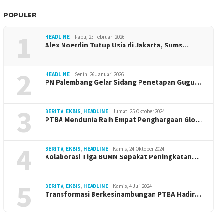
POPULER
1
HEADLINE
Rabu, 25 Februari 2026
Alex Noerdin Tutup Usia di Jakarta, Sums…
2
HEADLINE
Senin, 26 Januari 2026
PN Palembang Gelar Sidang Penetapan Gugu…
3
BERITA
,
EKBIS
,
HEADLINE
Jumat, 25 Oktober 2024
PTBA Mendunia Raih Empat Penghargaan Glo…
4
BERITA
,
EKBIS
,
HEADLINE
Kamis, 24 Oktober 2024
Kolaborasi Tiga BUMN Sepakat Peningkatan…
5
BERITA
,
EKBIS
,
HEADLINE
Kamis, 4 Juli 2024
Transformasi Berkesinambungan PTBA Hadir…