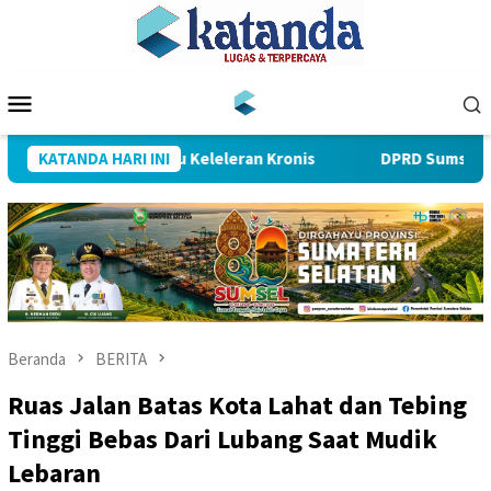
Loncat
ke
konten
Menu
Mobile
nceran yang Selalu Keleleran Kronis
KATANDA HARI INI
DPRD Sumsel Minta B
Beranda
BERITA
Ruas Jalan Batas Kota Lahat dan Tebing
Tinggi Bebas Dari Lubang Saat Mudik
Lebaran