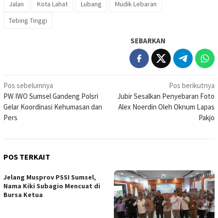
Jalan
Kota Lahat
Lubang
Mudik Lebaran
Tebing Tinggi
SEBARKAN
Navigasi
Pos sebelumnya
Pos berikutnya
PW IWO Sumsel Gandeng Polsri
Jubir Sesalkan Penyebaran Foto
pos
Gelar Koordinasi Kehumasan dan
Alex Noerdin Oleh Oknum Lapas
Pers
Pakjo
POS TERKAIT
Jelang Musprov PSSI Sumsel,
Nama Kiki Subagio Mencuat di
Bursa Ketua