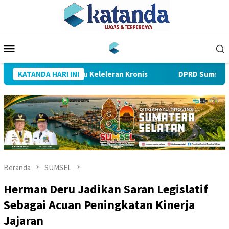
Loncat
ke
konten
Menu
Mobile
an yang Selalu Keleleran Kronis
KATANDA HARI INI
DPRD Sumsel Minta BPKA
Beranda
SUMSEL
Herman Deru Jadikan Saran Legislatif
Sebagai Acuan Peningkatan Kinerja
Jajaran