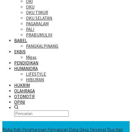
OKI
OKU
OKU TIMUR
OKU SELATAN
PAGARALAM
PALI
PRABUMULIH
BABEL
PANGKALPINANG
EKBIS
Migas
PENDIDIKAN
HUMANIORA
LIFESTYLE
HIBURAN
HUKRIM
OLAHRAGA
OTOMOTIF
OPINI
KATANDA HARI INI
Muba Raih Penghargaan Penyaluran Dana Desa Tercepat
Dua Hari