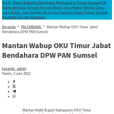
Dicari, Warga Bailangu Ditemukan Meninggal di Danau Sanawal
Cik
Ujang Apresiasi Gotong Royong Warga Desa Kepur
Herman Deru:
Jaga Hutan, Jaga Sumber Air Sumsel
Kapolres Muba Pimpin Sertijab
Sejumlah PJU dan Kapolsek
Beranda
PALEMBANG
Mantan Wabup OKU Timur Jabat
Bendahara DPW PAN Sumsel
Mantan Wabup OKU Timur Jabat
Bendahara DPW PAN Sumsel
katanda_admin
Kamis, 2 Juni 2022
Mantan Wakil Bupati Kabupaten OKU Timur