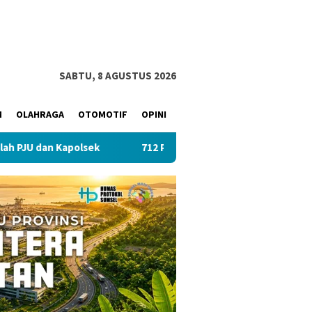
SABTU, 8 AGUSTUS 2026
M
OLAHRAGA
OTOMOTIF
OPINI
an Kapolsek
712 Pegawai PLN UID S2JB Tekan Emisi Lewat