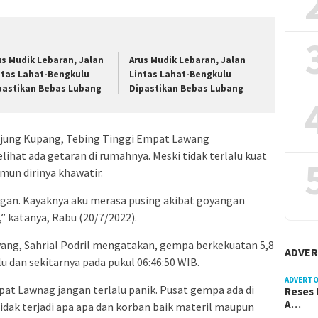
us Mudik Lebaran, Jalan
Arus Mudik Lebaran, Jalan
ntas Lahat-Bengkulu
Lintas Lahat-Bengkulu
pastikan Bebas Lubang
Dipastikan Bebas Lubang
njung Kupang, Tebing Tinggi Empat Lawang
ihat ada getaran di rumahnya. Meski tidak terlalu kuat
un dirinya khawatir.
ngan. Kayaknya aku merasa pusing akibat goyangan
,” katanya, Rabu (20/7/2022).
ng, Sahrial Podril mengatakan, gempa berkekuatan 5,8
ADVER
 dan sekitarnya pada pukul 06:46:50 WIB.
ADVERTO
t Lawnag jangan terlalu panik. Pusat gempa ada di
Reses 
A…
dak terjadi apa apa dan korban baik materil maupun