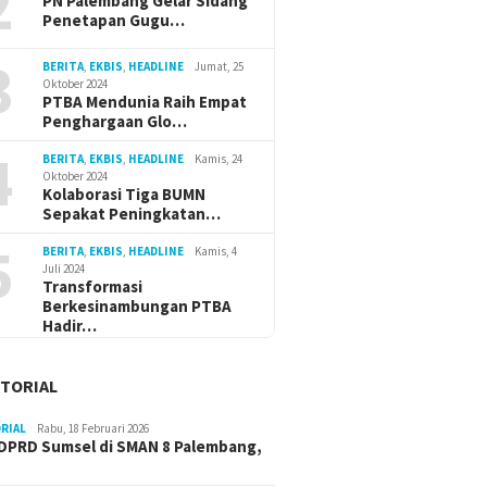
2
PN Palembang Gelar Sidang
Penetapan Gugu…
3
BERITA
,
EKBIS
,
HEADLINE
Jumat, 25
Oktober 2024
PTBA Mendunia Raih Empat
Penghargaan Glo…
4
BERITA
,
EKBIS
,
HEADLINE
Kamis, 24
Oktober 2024
Kolaborasi Tiga BUMN
Sepakat Peningkatan…
5
BERITA
,
EKBIS
,
HEADLINE
Kamis, 4
Juli 2024
Transformasi
Berkesinambungan PTBA
Hadir…
TORIAL
RIAL
Rabu, 18 Februari 2026
DPRD Sumsel di SMAN 8 Palembang,