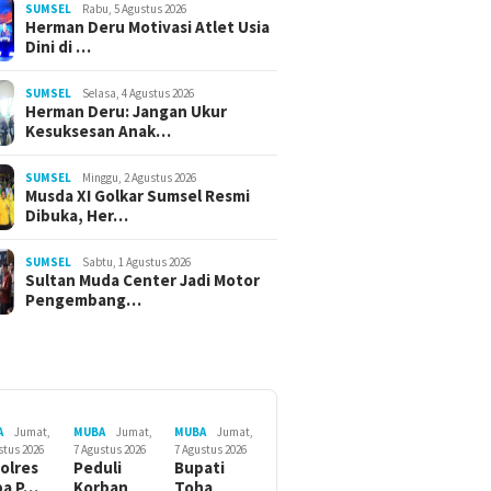
SUMSEL
Rabu, 5 Agustus 2026
Herman Deru Motivasi Atlet Usia
Dini di …
SUMSEL
Selasa, 4 Agustus 2026
Herman Deru: Jangan Ukur
Kesuksesan Anak…
SUMSEL
Minggu, 2 Agustus 2026
Musda XI Golkar Sumsel Resmi
Dibuka, Her…
SUMSEL
Sabtu, 1 Agustus 2026
Sultan Muda Center Jadi Motor
Pengembang…
A
Jumat,
MUBA
Jumat,
MUBA
Jumat,
stus 2026
7 Agustus 2026
7 Agustus 2026
olres
Peduli
Bupati
ba P…
Korban
Toha