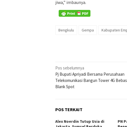
jiwa,” imbaunya.
Bengkulu
Gempa
Kabupaten Em
Navigasi
Pos sebelumnya
Pj Bupati Apriyadi Bersama Perusahaan
pos
Telekomunikasi Bangun Tower 4G Beba
Blank Spot
POS TERKAIT
Alex Noerdin Tutup Usia di
PN P
Jakarta, Sumsel Berduka
Pene