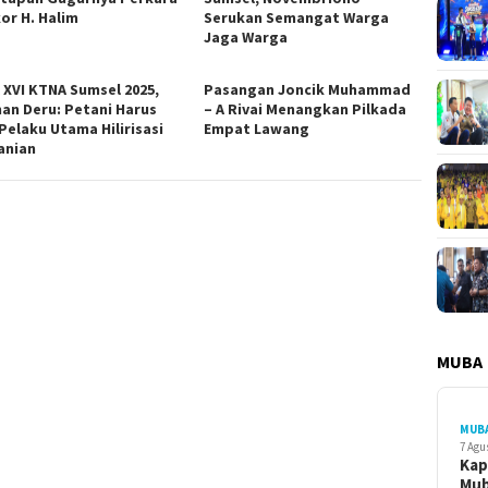
or H. Halim
Serukan Semangat Warga
Jaga Warga
 XVI KTNA Sumsel 2025,
Pasangan Joncik Muhammad
an Deru: Petani Harus
– A Rivai Menangkan Pilkada
Pelaku Utama Hilirisasi
Empat Lawang
anian
MUBA
MUB
7 Agu
Kap
Mu