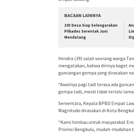
BACAAN LAINNYA
103 Desa Siap Selengarakan
Ar
Pilkades Serentak Juni
Li
Mendatang
Di
Hendra (39) salah seorang warga Ta
mengatakan, bahwa dirinya kaget mel
guncangan gempa yang dirasakan nam
“Awalnya pagi tadi terasa ada gunca
gempa tadi, meski tidak terlalu lama
Sementara, Kepala BPBD Empat Lawa
Magnitudo dirasakan di Kota Bengkulu
“Kami himbau untuk masyarakat Empa
Privinsi Bengkulu, mudah-mudahan ti