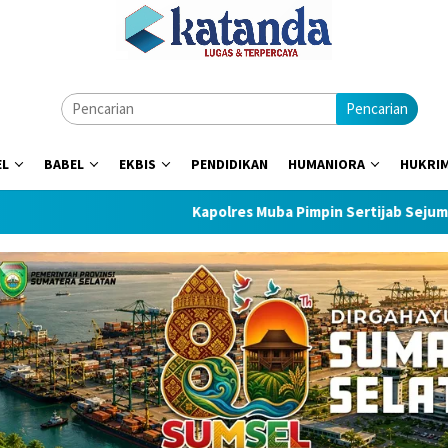
Pencarian
EL
BABEL
EKBIS
PENDIDIKAN
HUMANIORA
HUKRI
Kapolres Muba Pimpin Sertijab Sejumlah PJU d