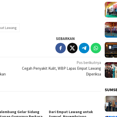
pat Lawang
SEBARKAN
Pos berikutnya
Cegah Penyakit Kulit, WBP Lapas Empat Lawang
skan
Diperiksa
SUMS
alembang Gelar Sidang
Dari Empat Lawang untuk
tapan Gugurnya Perkara
Sumsel, Novembriono