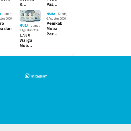
K…
Pas…
A
Jumat,
MUBA
Kamis,
stus 2026
6 Agustus 2026
ro
Pemkab
MUBA
Jumat,
a dan
Muba
7 Agustus 2026
Per…
1.930
Warga
Mub…
Instagram