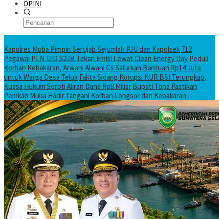
OPINI
KATANDA HARI INI
Kapolres Muba Pimpin Sertijab Sejumlah PJU dan Kapolsek
712
Pegawai PLN UID S2JB Tekan Emisi Lewat Clean Energy Day
Peduli
Korban Kebakaran, Arwani Alwani Cs Salurkan Bantuan Rp14 Juta
untuk Warga Desa Teluk
Fakta Sidang Korupsi KUR BSI Terungkap,
Kuasa Hukum Soroti Aliran Dana Rp8 Miliar
Bupati Toha Pastikan
Pemkab Muba Hadir Tangani Korban Longsor dan Kebakaran