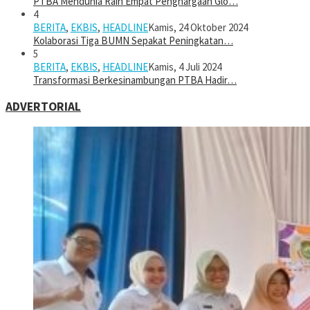
PTBA Mendunia Raih Empat Penghargaan Glo…
4
BERITA
,
EKBIS
,
HEADLINE
Kamis, 24 Oktober 2024
Kolaborasi Tiga BUMN Sepakat Peningkatan…
5
BERITA
,
EKBIS
,
HEADLINE
Kamis, 4 Juli 2024
Transformasi Berkesinambungan PTBA Hadir…
ADVERTORIAL