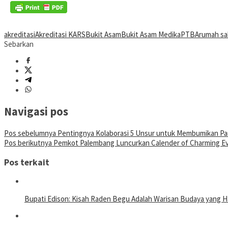
akreditasi
Akreditasi KARS
Bukit Asam
Bukit Asam Medika
PTBA
rumah sa
Sebarkan
Navigasi pos
Pos sebelumnya
Pentingnya Kolaborasi 5 Unsur untuk Membumikan Panc
Pos berikutnya
Pemkot Palembang Luncurkan Calender of Charming E
Pos terkait
Bupati Edison: Kisah Raden Begu Adalah Warisan Budaya yang Ha