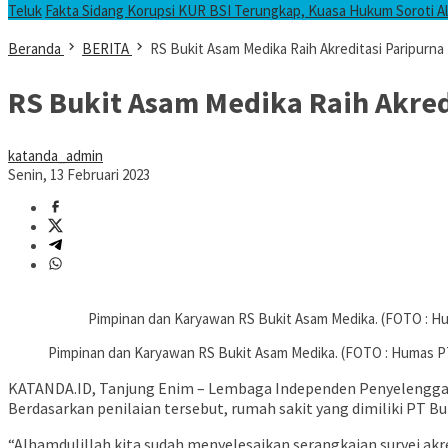
Teluk
Fakta Sidang Korupsi KUR BSI Terungkap, Kuasa Hukum Soroti Ali
Beranda
BERITA
RS Bukit Asam Medika Raih Akreditasi Paripurna
RS Bukit Asam Medika Raih Akred
katanda_admin
Senin, 13 Februari 2023
Pimpinan dan Karyawan RS Bukit Asam Medika. (FOTO : 
Pimpinan dan Karyawan RS Bukit Asam Medika. (FOTO : Humas 
KATANDA.ID, Tanjung Enim – Lembaga Independen Penyelenggara 
Berdasarkan penilaian tersebut, rumah sakit yang dimiliki PT Bu
“Alhamdulillah kita sudah menyelesaikan serangkaian survei akr