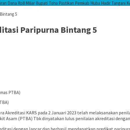
ran Dana Rp8 Miliar
Bupati Toha Pastikan Pemkab Muba Hadir Tangani 
 Bintang 5
itasi Paripurna Bintang 5
Humas PTBA)
PTBA)
Akreditasi KARS pada 2 Januari 2023 telah melaksanakan penilai
kit Asam (PTBA) Tbk dinyatakan lulus penilaian akreditasi dengan
editasi dengan lancar dan berhasil mendapatkan predikat paripur