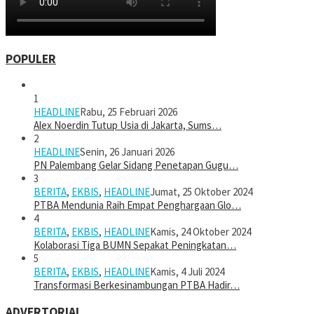
POPULER
1
HEADLINE
Rabu, 25 Februari 2026
Alex Noerdin Tutup Usia di Jakarta, Sums…
2
HEADLINE
Senin, 26 Januari 2026
PN Palembang Gelar Sidang Penetapan Gugu…
3
BERITA
,
EKBIS
,
HEADLINE
Jumat, 25 Oktober 2024
PTBA Mendunia Raih Empat Penghargaan Glo…
4
BERITA
,
EKBIS
,
HEADLINE
Kamis, 24 Oktober 2024
Kolaborasi Tiga BUMN Sepakat Peningkatan…
5
BERITA
,
EKBIS
,
HEADLINE
Kamis, 4 Juli 2024
Transformasi Berkesinambungan PTBA Hadir…
ADVERTORIAL