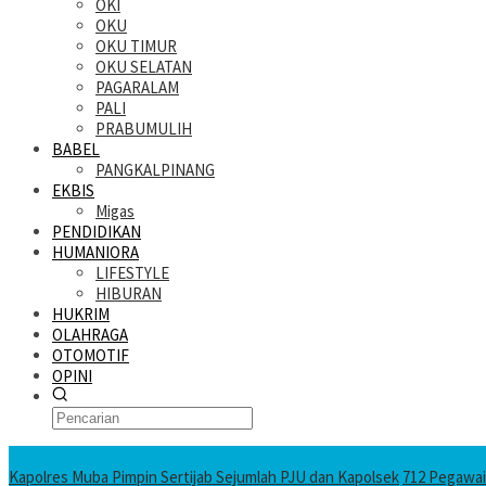
OKI
OKU
OKU TIMUR
OKU SELATAN
PAGARALAM
PALI
PRABUMULIH
BABEL
PANGKALPINANG
EKBIS
Migas
PENDIDIKAN
HUMANIORA
LIFESTYLE
HIBURAN
HUKRIM
OLAHRAGA
OTOMOTIF
OPINI
KATANDA HARI INI
Kapolres Muba Pimpin Sertijab Sejumlah PJU dan Kapolsek
712 Pegawai