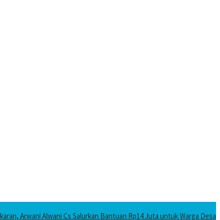
karan, Arwani Alwani Cs Salurkan Bantuan Rp14 Juta untuk Warga Desa