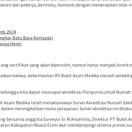
sien dan pekerja, bermutu, humanis dengan menerapkan nilai-ni
rds 2024
ngkar Batu Bara Kertapati
anpa Henti
tang sertifikat yang akan diperoleh, namun harus menjadi komi
ikan bahwa, keberhasilan RS Bukit Asam Medika meraih akreditas
, sehingga kita dapat mencapai akreditasi Paripurna untuk Rumah 
 Asam Medika telah melaksanakan Survei Akreditasi Rumah Sakit 
lam meningkatkan mutu pelayanan. Survei akreditasi ini dilaksan
ing bersama anggota Surveyor Sr M.Ancellina, Direktur PT Bukit 
sehatan Kabupaten Muara Enim ikut mendampingi selama proses surv