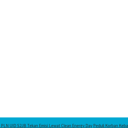
 PLN UID S2JB Tekan Emisi Lewat Clean Energy Day
Peduli Korban Keba