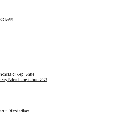
kit BAM
asila di Kep. Babel
veny Palembang tahun 2023
rus Dilestarikan