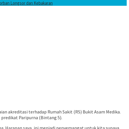
Korban Longsor dan Kebakaran
an akreditasi terhadap Rumah Sakit (RS) Bukit Asam Medika.
 predikat Paripurna (Bintang 5).
na. Harapan saya, ini menjadi penyemangat untuk kita supaya