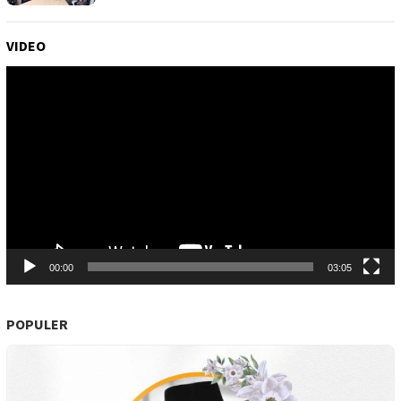
VIDEO
Pemutar
Video
00:00
03:05
POPULER