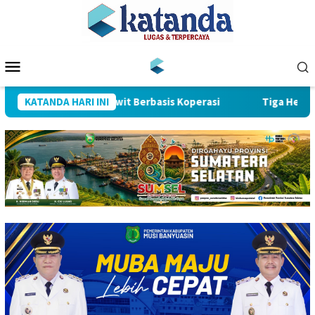
Loncat
ke
konten
Menu
Mobile
 Pusat Hilirisasi Sawit Berbasis Koperasi
KATANDA HARI INI
Tiga Hektare L