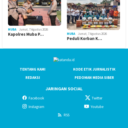
MUBA
Jumat, 7 Agustus 2026
Kapolres Muba P…
MUBA
Jumat, 7 Agustus 2026
Peduli Korban K…
TENTANG KAMI
KODE ETIK JURNALISTIK
REDAKSI
PEDOMAN MEDIA SIBER
JARINGAN SOCIAL
Facebook
Twitter
Instagram
Youtube
RSS