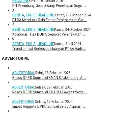
HEADLINE
Senin, 26 Januari 2026
PN Palembang Gelar Sidang Penetapan Gugu…
3
BERITA
,
EKBIS
,
HEADLINE
Jumat, 25 Oktober 2024
PTBA Mendunia Raih Empat Penghargaan Glo…
4
BERITA
,
EKBIS
,
HEADLINE
Kamis, 24 Oktober 2024
Kolaborasi Tiga BUMN Sepakat Peningkatan…
5
BERITA
,
EKBIS
,
HEADLINE
Kamis, 4 Juli 2024
Transformasi Berkesinambungan PTBA Hadir…
ADVERTORIAL
ADVERTORIAL
Rabu, 18 Februari 2026
Reses DPRD Sumsel di SMAN 8 Palembang, A…
ADVERTORIAL
Selasa, 17 Februari 2026
Reses DPRD Sumsel di SMA N 1 Lawang Weta…
ADVERTORIAL
Selasa, 17 Februari 2026
Empat Anggota DPRD Sumsel Serap Aspirasi…