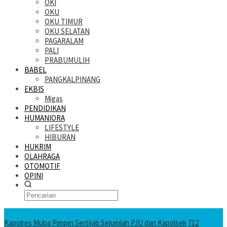
OKI
OKU
OKU TIMUR
OKU SELATAN
PAGARALAM
PALI
PRABUMULIH
BABEL
PANGKALPINANG
EKBIS
Migas
PENDIDIKAN
HUMANIORA
LIFESTYLE
HIBURAN
HUKRIM
OLAHRAGA
OTOMOTIF
OPINI
KATANDA HARI INI
Kapolres Muba Pimpin Sertijab Sejumlah PJU dan Kapolsek
712