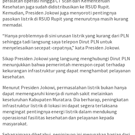
peralatan operasi hingga CT scan dari Kementeruan
Kesehatan juga sudah didistribusikan ke RSUD Rupit.
Kemudian, Presiden Jokowi juga menyoroti pentingnya
pasokan listrik di RSUD Rupit yang menurutnya masih kurang
memadai.
“Hanya problemnya di sini urusan listrik yang kurang dari PLN
sehingga tadi langsung saya telepon Dirut PLN untuk
menyelesaikan secepat-cepatnya,” kata Presiden Jokowi.
Sikap Presiden Jokowi yang langsung menghubungi Dirut PLN
menunjukkan bahwa pemerintah merespon cepat terhadap
kekurangan infrastruktur yang dapat menghambat pelayanan
kesehatan.
Menurut Presiden Jokowi, permasalahan listrik bukan hanya
dapat memengaruhi kinerja di rumah sakit melainkan
keseluruhan Kabupaten Muratara. Dia berharap, peningkatan
infrastruktur listrik di lokasi ini dapat segera terlaksana
mengingat pentingnya energi listrik dalam mendukung
operasional fasilitas kesehatan dan pelayanan kepada
masyarakat.
Sebagaimana diketahui, peninjauan ini merupakan bagian dari