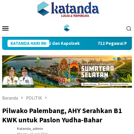
Loncat
ke
konten
Menu
Mobile
jab Sejumlah PJU dan Kapolsek
KATANDA HARI INI
712 Pegawai PLN UID S2JB
Beranda
POLITIK
Pilwako Palembang, AHY Serahkan B1
KWK untuk Paslon Yudha-Bahar
Katanda_admin
Minggu, 21 Juli 2024