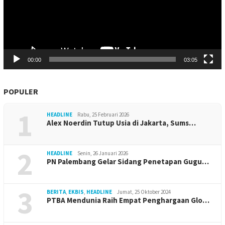
00:00
03:05
POPULER
1
HEADLINE
Rabu, 25 Februari 2026
Alex Noerdin Tutup Usia di Jakarta, Sums…
2
HEADLINE
Senin, 26 Januari 2026
PN Palembang Gelar Sidang Penetapan Gugu…
3
BERITA
,
EKBIS
,
HEADLINE
Jumat, 25 Oktober 2024
PTBA Mendunia Raih Empat Penghargaan Glo…