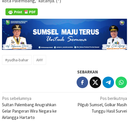
kota Palembang,” katanya. (*)
#yudha-bahar
AHY
SEBARKAN
Navigasi
Pos sebelumnya
Pos berikutnya
Sultan Palembang Anugrahkan
Pilgub Sumsel, Golkar Masih
pos
Gelar Pangeran Wira Negara ke
Tunggu Hasil Survei
Airlangga Hartarto