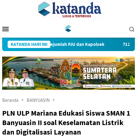
Loncat
ke
konten
Menu
Mobile
mpin Sertijab Sejumlah PJU dan Kapolsek
KATANDA HARI INI
712 Pegawai PL
Beranda
BANYUASIN
PLN ULP Mariana Edukasi Siswa SMAN 1
Banyuasin II soal Keselamatan Listrik
dan Digitalisasi Layanan