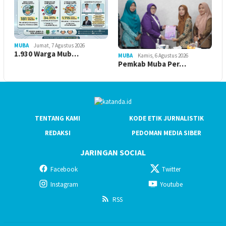
MUBA
Jumat, 7 Agustus 2026
1.930 Warga Mub…
MUBA
Kamis, 6 Agustus 2026
Pemkab Muba Per…
TENTANG KAMI
KODE ETIK JURNALISTIK
REDAKSI
PEDOMAN MEDIA SIBER
JARINGAN SOCIAL
Facebook
Twitter
Instagram
Youtube
RSS