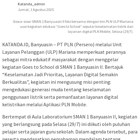
Katanda_admin
Jumat, 1 Agustus 2025
Siswa-siswi SMAN 1 Banyuasin II foto bersama dengan tim PLN ULP Mariana
usai kegiatan edukasi “Goes to School” seputar keselamatan listrik dan
layanan digital PLN Mobile, Selasa (29/7).
KATANDA.ID, Banyuasin – PT PLN (Persero) melalui Unit
Layanan Pelanggan (ULP) Mariana memperkuat perannya
sebagai mitra edukatif masyarakat dengan menggelar
kegiatan Goes to School di SMAN 1 Banyuasin II. Bertajuk
“Keselamatan Jadi Prioritas, Layanan Digital Semakin
Berkualitas”, kegiatan ini mengusung misi penting:
mengedukasi generasi muda tentang keselamatan
penggunaan listrik serta pemanfaatan layanan digital
kelistrikan melalui Aplikasi PLN Mobile.
Bertempat di Aula Laboratorium SMAN 1 Banyuasin II, kegiatan
yang berlangsung pada Selasa (29/7) ini diikuti oleh puluhan
pelajar serta jajaran guru sekolah. Dalam agenda tersebut, para
peserta mendapatkan pemahaman mendalam tentang