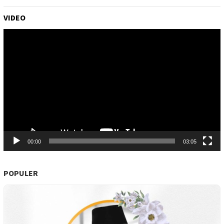
VIDEO
Pemutar
Video
00:00
03:05
POPULER