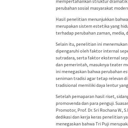
mempertahankan struktur dramatik kl
perubahan sosial masyarakat moder
Hasil penelitian menunjukkan bahwa
merupakan sistem estetika yang hidu
terhadap perubahan zaman, media, d
Selain itu, penelitian ini menemuk
dipengaruhi oleh faktor internal sepe
sutradara, serta faktor eksternal s
dan pemerintah, masuknya teater mode
ini menegaskan bahwa perubahan est
seniman tradisi agar tetap relevan d
tradisional memiliki daya lentur yan
Setelah pemaparan hasil riset, sidan
promovenda dan para penguji. Suasa
Promotor, Prof. Dr. Sri Rochana W., 
dedikasi dan kerja keras penelitian y
menegaskan bahwa Tri Puji merupaka