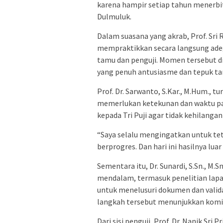
karena hampir setiap tahun menerbitk
Dulmuluk.
Dalam suasana yang akrab, Prof. Sri
mempraktikkan secara langsung ade
tamu dan penguji. Momen tersebut d
yang penuh antusiasme dan tepuk tan
Prof. Dr. Sarwanto, S.Kar., M.Hum., 
memerlukan ketekunan dan waktu pa
kepada Tri Puji agar tidak kehilanga
“Saya selalu mengingatkan untuk te
berprogres. Dan hari ini hasilnya luar 
Sementara itu, Dr. Sunardi, S.Sn., M
mendalam, termasuk penelitian lapa
untuk menelusuri dokumen dan valida
langkah tersebut menunjukkan komi
Dari sisi penguji, Prof. Dr. Nanik Sri 