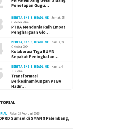
2
PN Palembang Gelar Sidang
Penetapan Gugu…
3
BERITA
,
EKBIS
,
HEADLINE
Jumat, 25
Oktober 2024
PTBA Mendunia Raih Empat
Penghargaan Glo…
4
BERITA
,
EKBIS
,
HEADLINE
Kamis, 24
Oktober 2024
Kolaborasi Tiga BUMN
Sepakat Peningkatan…
5
BERITA
,
EKBIS
,
HEADLINE
Kamis, 4
Juli 2024
Transformasi
Berkesinambungan PTBA
Hadir…
TORIAL
RIAL
Rabu, 18 Februari 2026
DPRD Sumsel di SMAN 8 Palembang,