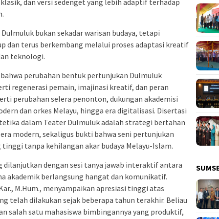
asik, dan versi sedenget yang lebih adaptif terhadap
n.
 Dulmuluk bukan sekadar warisan budaya, tetapi
p dan terus berkembang melalui proses adaptasi kreatif
an teknologi.
an bahwa perubahan bentuk pertunjukan Dulmuluk
rti regenerasi pemain, imajinasi kreatif, dan peran
eperti perubahan selera penonton, dukungan akademisi
rn dan orkes Melayu, hingga era digitalisasi. Disertasi
etika dalam Teater Dulmuluk adalah strategi bertahan
i era modern, sekaligus bukti bahwa seni pertunjukan
g tinggi tanpa kehilangan akar budaya Melayu-Islam.
g dilanjutkan dengan sesi tanya jawab interaktif antara
SUMS
na akademik berlangsung hangat dan komunikatif.
S.Kar., M.Hum., menyampaikan apresiasi tinggi atas
ang telah dilakukan sejak beberapa tahun terakhir. Beliau
n salah satu mahasiswa bimbingannya yang produktif,