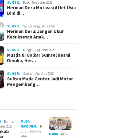
SUMSEL
Rabu, 5 Agustus 2026
Herman Deru Motivasi Atlet Usia
Dini di …
SUMSEL
Selasa, 4 Agustus 2026
Herman Deru: Jangan Ukur
Kesuksesan Anak…
SUMSEL
Minggu, 2 Agustus 2026
Musda XI Golkar Sumsel Resmi
Dibuka, Her…
SUMSEL
Sabtu, 1 Agustus 2026
Sultan Muda Center Jadi Motor
Pengembang…
A
Kamis,
MUBA
,
stus 2026
NASIONAL
R
mkab
abu, 5 Agustus
MUBA
Rabu,
ba
2026