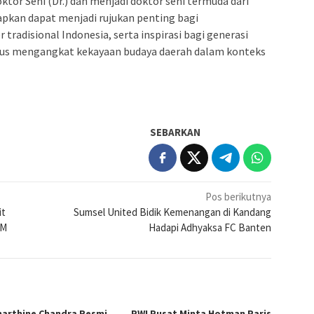
tor Seni (Dr.) dan menjadi doktor seni termuda dari
apkan dapat menjadi rujukan penting bagi
tradisional Indonesia, serta inspirasi bagi generasi
rus mengangkat kekayaan budaya daerah dalam konteks
SEBARKAN
Pos berikutnya
it
Sumsel United Bidik Kemenangan di Kandang
MM
Hadapi Adhyaksa FC Banten
arthine Chandra Resmi
PWI Pusat Minta Hotman Paris