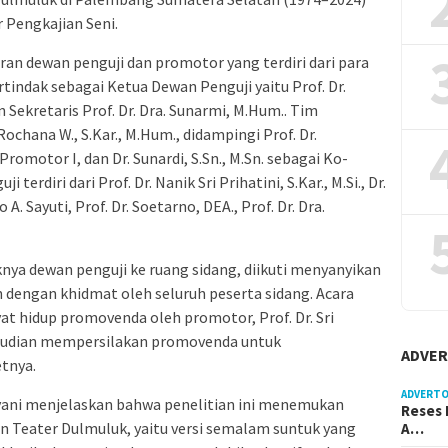
 Pengkajian Seni.
ran dewan penguji dan promotor yang terdiri dari para
rtindak sebagai Ketua Dewan Penguji yaitu Prof. Dr.
 Sekretaris Prof. Dr. Dra. Sunarmi, M.Hum.. Tim
Rochana W., S.Kar., M.Hum., didampingi Prof. Dr.
romotor I, dan Dr. Sunardi, S.Sn., M.Sn. sebagai Ko-
terdiri dari Prof. Dr. Nanik Sri Prihatini, S.Kar., M.Si., Dr.
 A. Sayuti, Prof. Dr. Soetarno, DEA., Prof. Dr. Dra.
nya dewan penguji ke ruang sidang, diikuti menyanyikan
n dengan khidmat oleh seluruh peserta sidang. Acara
t hidup promovenda oleh promotor, Prof. Dr. Sri
emudian mempersilakan promovenda untuk
ADVER
tnya.
ADVERTO
ayani menjelaskan bahwa penelitian ini menemukan
Reses 
n Teater Dulmuluk, yaitu versi semalam suntuk yang
A…