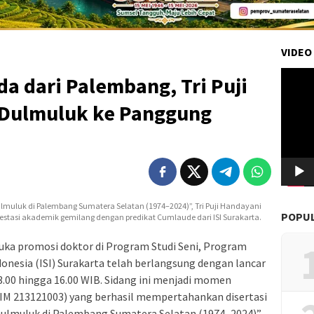
VIDEO
Pemuta
a dari Palembang, Tri Puji
Video
 Dulmuluk ke Panggung
Dulmuluk di Palembang Sumatera Selatan (1974–2024)”, Tri Puji Handayani
POPU
stasi akademik gemilang dengan predikat Cumlaude dari ISI Surakarta.
uka promosi doktor di Program Studi Seni, Program
donesia (ISI) Surakarta telah berlangsung dengan lancar
3.00 hingga 16.00 WIB. Sidang ini menjadi momen
(NIM 213121003) yang berhasil mempertahankan disertasi
 Dulmuluk di Palembang Sumatera Selatan (1974–2024)”