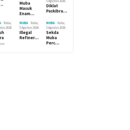
5 Agustus 2026
Muba
r…
Diklat
Masuk
Paskibra…
Enam…
A
Rabu,
MUBA
Rabu,
MUBA
Rabu,
stus 2026
5 Agustus 2026
5 Agustus 2026
uh
Illegal
Sekda
ra
Refiner…
Muba
e…
Perc…