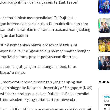
an karya ilmiah dan karya seni terkait Teater
 Rochana bahkan mempersilakan Tri Puji untuk
gan bremas dan pantun khas Dulmuluk di depan para
isambut meriah dan mencairkan suasana ruang sidang
gan dari hadirin.
turut menambahkan bahwa proses penelitian ini
njang. Beliau mengaku selalu memberikan semangat
n motivasi selama proses penyusunan disertasi.
tap semangat, jangan kehilangan mood, terus
biasa,” ujarnya.
MUBA
.Sn., menyoroti proses bimbingan yang panjang dan
ngan hingga ke National University of Singapore (NUS)
si data sejarah pertunjukan Dulmuluk. Beliau menilai
MUB
tmen akademik yang serius dari promovenda.
6 Agu
Pe
Prihatini, S.Kar., M.Si., menyampaikan apresiasi atas topik
Mu