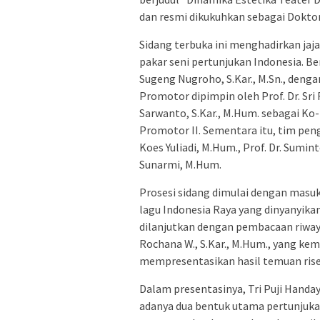
dan resmi dikukuhkan sebagai Doktor
Sidang terbuka ini menghadirkan jaja
pakar seni pertunjukan Indonesia. Be
Sugeng Nugroho, S.Kar., M.Sn., dengan
Promotor dipimpin oleh Prof. Dr. Sri 
Sarwanto, S.Kar., M.Hum. sebagai Ko-P
Promotor II. Sementara itu, tim penguji 
Koes Yuliadi, M.Hum., Prof. Dr. Suminto
Sunarmi, M.Hum.
Prosesi sidang dimulai dengan masuk
lagu Indonesia Raya yang dinyanyika
dilanjutkan dengan pembacaan riwaya
Rochana W., S.Kar., M.Hum., yang k
mempresentasikan hasil temuan rise
Dalam presentasinya, Tri Puji Hand
adanya dua bentuk utama pertunjuka