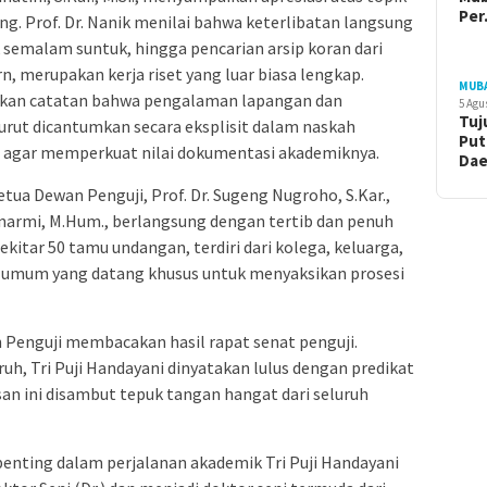
Pe
ing. Prof. Dr. Nanik menilai bahwa keterlibatan langsung
semalam suntuk, hingga pencarian arsip koran dari
, merupakan kerja riset yang luar biasa lengkap.
MUB
rikan catatan bahwa pengalaman lapangan dan
5 Agu
Tuj
urut dicantumkan secara eksplisit dalam naskah
Put
t, agar memperkuat nilai dokumentasi akademiknya.
Da
tua Dewan Penguji, Prof. Dr. Sugeng Nugroho, S.Kar.,
 Sunarmi, M.Hum., berlangsung dengan tertib dan penuh
kitar 50 tamu undangan, terdiri dari kolega, keluarga,
 umum yang datang khusus untuk menyaksikan prosesi
 Penguji membacakan hasil rapat senat penguji.
uh, Tri Puji Handayani dinyatakan lulus dengan predikat
an ini disambut tepuk tangan hangat dari seluruh
enting dalam perjalanan akademik Tri Puji Handayani