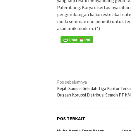
yang kini resmi menyandang gelar Dok
Palembang. Karya disertasinya dihar
pengembangan kajian estetika teater 
muda seniman dan peneliti untuk te
akademik modern. (*)
Navigasi
Pos sebelumnya
Kejati Sumsel Geledah Tiga Kantor Terka
pos
Dugaan Korupsi Distribusi Semen PT K
POS TERKAIT
Muba Masuk Enam Besar
Joem