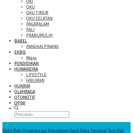
OKI
OKU
OKU TIMUR
OKU SELATAN
PAGARALAM
PALI
PRABUMULIH
BABEL
PANGKALPINANG
EKBIS
Migas
PENDIDIKAN
HUMANIORA
LIFESTYLE
HIBURAN
HUKRIM
OLAHRAGA
OTOMOTIF
OPINI
KATANDA HARI INI
Muba Raih Penghargaan Penyaluran Dana Desa Tercepat
Dua Hari