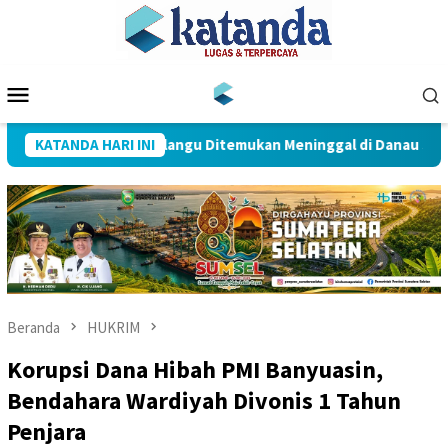
Loncat
ke
konten
Menu
Mobile
icari, Warga Bailangu Ditemukan Meninggal di Danau Sanawal
KATANDA HARI INI
Beranda
HUKRIM
Korupsi Dana Hibah PMI Banyuasin,
Bendahara Wardiyah Divonis 1 Tahun
Penjara