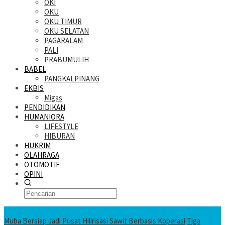
OKI
OKU
OKU TIMUR
OKU SELATAN
PAGARALAM
PALI
PRABUMULIH
BABEL
PANGKALPINANG
EKBIS
Migas
PENDIDIKAN
HUMANIORA
LIFESTYLE
HIBURAN
HUKRIM
OLAHRAGA
OTOMOTIF
OPINI
KATANDA HARI INI
Muba Bersiap Jadi Pusat Hilirisasi Sawit Berbasis Koperasi
Tiga