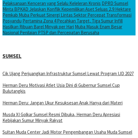
Pelaksanaan Kenceran yang Selalu Keleleran Kronis
DPRD Sumsel
Minta BPKAD Jelaskan Konflik Kepemilikan Aset Seluas 2,9 Hektare
Pemkab Muba Perkuat Sinergi Lintas Sektor Percepat Transformasi
Posyandu
Pertamina Zona 4 Pecahkan Target, Tiga Sumur Infill
Hasilkan Ribuan Barel Minyak per Hari
Muba Masuk Enam Besar
Nasional Penilaian PTSP dan Percepatan Berusaha
SUMSEL
Cik Ujang Perjuangkan Infrastruktur Sumsel Lewat Program IJD 2027
Herman Deru Motivasi Atlet Usia Dini di Gubernur Sumsel Cup
Bulutangkis
Herman Deru: Jangan Ukur Kesuksesan Anak Hanya dari Materi
Musda XI Golkar Sumsel Resmi Dibuka, Herman Deru Apresiasi
Kebijakan Sumur Minyak Rakyat
Sultan Muda Center Jadi Motor Pengembangan Usaha Muda Sumsel