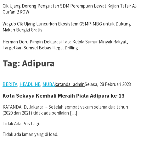
Cik Ujang Dorong Penguatan SDM Perempuan Lewat Kajian Tafsir Al-
Qur’an BKOW
Wagub Cik Ujang Luncurkan Ekosistem GSMP-MBG untuk Dukung
Makan Bergizi Gratis
Herman Deru Pimpin Deklarasi Tata Kelola Sumur Minyak Rakyat,
Targetkan Sumsel Bebas Illegal Drilling
Tag:
Adipura
BERITA
,
HEADLINE
,
MUBA
katanda_admin
Selasa, 28 Februari 2023
Kota Sekayu Kembali Meraih Piala Adipura ke-13
KATANDA.ID, Jakarta – Setelah sempat vakum selama dua tahun
(2020 dan 2021) tidak ada penilaian […]
Tidak Ada Pos Lagi.
Tidak ada laman yang di load.