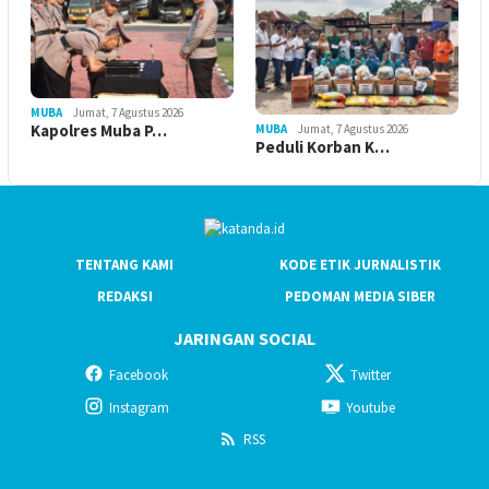
MUBA
Jumat, 7 Agustus 2026
Kapolres Muba P…
MUBA
Jumat, 7 Agustus 2026
Peduli Korban K…
TENTANG KAMI
KODE ETIK JURNALISTIK
REDAKSI
PEDOMAN MEDIA SIBER
JARINGAN SOCIAL
Facebook
Twitter
Instagram
Youtube
RSS