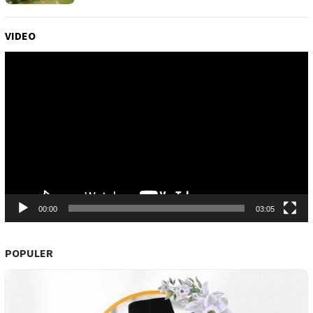
VIDEO
Pemutar
Video
00:00
03:05
POPULER