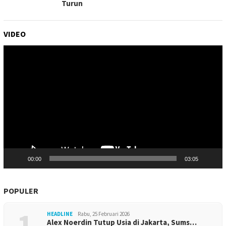
Turun
VIDEO
Pemutar
Video
00:00
03:05
POPULER
1
HEADLINE
Rabu, 25 Februari 2026
Alex Noerdin Tutup Usia di Jakarta, Sums…