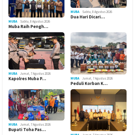
MUBA
Sabtu, 8 Agustus 2026
Dua Hari Dicari…
MUBA
Sabtu, 8 Agustus 2026
Muba Raih Pengh…
MUBA
Jumat, 7 Agustus 2026
Kapolres Muba P…
MUBA
Jumat, 7 Agustus 2026
Peduli Korban K…
MUBA
Jumat, 7 Agustus 2026
Bupati Toha Pas…