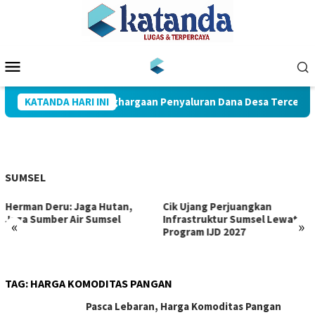
Loncat
ke
konten
Menu
Mobile
KATANDA HARI INI
Muba Raih Penghargaan Penyaluran Dana Desa Tercepat
SUMSEL
Herman Deru: Jaga Hutan,
Cik Ujang Perjuangkan
Jaga Sumber Air Sumsel
Infrastruktur Sumsel Lewat
«
»
Program IJD 2027
TAG:
HARGA KOMODITAS PANGAN
Pasca Lebaran, Harga Komoditas Pangan