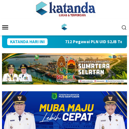
Loncat
ke
konten
Menu
Mobile
ah PJU dan Kapolsek
KATANDA HARI INI
712 Pegawai PLN UID S2JB Tekan Emi