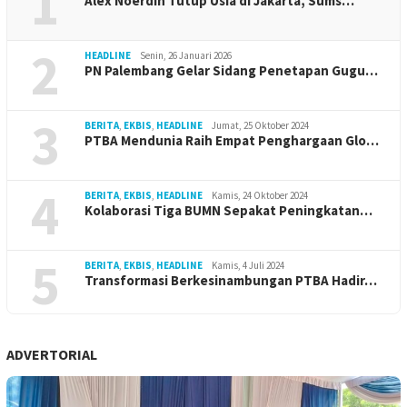
1
Alex Noerdin Tutup Usia di Jakarta, Sums…
2
HEADLINE
Senin, 26 Januari 2026
PN Palembang Gelar Sidang Penetapan Gugu…
3
BERITA
,
EKBIS
,
HEADLINE
Jumat, 25 Oktober 2024
PTBA Mendunia Raih Empat Penghargaan Glo…
4
BERITA
,
EKBIS
,
HEADLINE
Kamis, 24 Oktober 2024
Kolaborasi Tiga BUMN Sepakat Peningkatan…
5
BERITA
,
EKBIS
,
HEADLINE
Kamis, 4 Juli 2024
Transformasi Berkesinambungan PTBA Hadir…
ADVERTORIAL