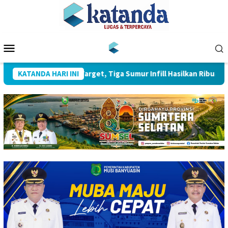
Loncat
ke
konten
Menu
Mobile
Zona 4 Pecahkan Target, Tiga Sumur Infill Hasilkan Ribuan Barel 
KATANDA HARI INI