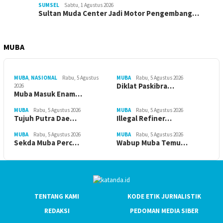
SUMSEL
Sabtu, 1 Agustus 2026
Sultan Muda Center Jadi Motor Pengembang…
MUBA
MUBA
,
NASIONAL
Rabu, 5 Agustus
MUBA
Rabu, 5 Agustus 2026
Diklat Paskibra…
2026
Muba Masuk Enam…
MUBA
Rabu, 5 Agustus 2026
MUBA
Rabu, 5 Agustus 2026
Tujuh Putra Dae…
Illegal Refiner…
MUBA
Rabu, 5 Agustus 2026
MUBA
Rabu, 5 Agustus 2026
Sekda Muba Perc…
Wabup Muba Temu…
TENTANG KAMI
KODE ETIK JURNALISTIK
REDAKSI
PEDOMAN MEDIA SIBER