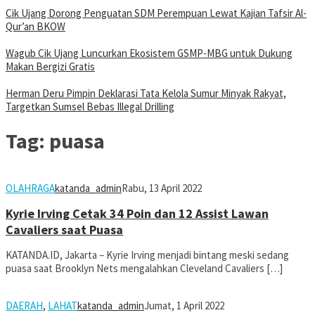
Cik Ujang Dorong Penguatan SDM Perempuan Lewat Kajian Tafsir Al-
Qur’an BKOW
Wagub Cik Ujang Luncurkan Ekosistem GSMP-MBG untuk Dukung
Makan Bergizi Gratis
Herman Deru Pimpin Deklarasi Tata Kelola Sumur Minyak Rakyat,
Targetkan Sumsel Bebas Illegal Drilling
Tag:
puasa
OLAHRAGA
katanda_admin
Rabu, 13 April 2022
Kyrie Irving Cetak 34 Poin dan 12 Assist Lawan
Cavaliers saat Puasa
KATANDA.ID, Jakarta – Kyrie Irving menjadi bintang meski sedang
puasa saat Brooklyn Nets mengalahkan Cleveland Cavaliers […]
DAERAH
,
LAHAT
katanda_admin
Jumat, 1 April 2022