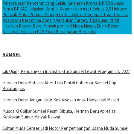
Pelaksanaan Kenceran yang Selalu Keleleran Kronis
DPRD Sumsel
Minta BPKAD Jelaskan Konflik Kepemilikan Aset Seluas 2,9 Hektare
Pemkab Muba Perkuat Sinergi Lintas Sektor Percepat Transformasi
Posyandu
Pertamina Zona 4 Pecahkan Target, Tiga Sumur Infill
Hasilkan Ribuan Barel Minyak per Hari
Muba Masuk Enam Besar
Nasional Penilaian PTSP dan Percepatan Berusaha
SUMSEL
Cik Ujang Perjuangkan Infrastruktur Sumsel Lewat Program IJD 2027
Herman Deru Motivasi Atlet Usia Dini di Gubernur Sumsel Cup
Bulutangkis
Herman Deru: Jangan Ukur Kesuksesan Anak Hanya dari Materi
Musda XI Golkar Sumsel Resmi Dibuka, Herman Deru Apresiasi
Kebijakan Sumur Minyak Rakyat
Sultan Muda Center Jadi Motor Pengembangan Usaha Muda Sumsel