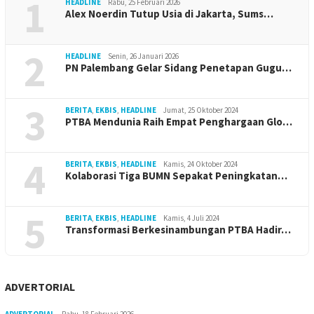
1
HEADLINE
Rabu, 25 Februari 2026
Alex Noerdin Tutup Usia di Jakarta, Sums…
2
HEADLINE
Senin, 26 Januari 2026
PN Palembang Gelar Sidang Penetapan Gugu…
3
BERITA
,
EKBIS
,
HEADLINE
Jumat, 25 Oktober 2024
PTBA Mendunia Raih Empat Penghargaan Glo…
4
BERITA
,
EKBIS
,
HEADLINE
Kamis, 24 Oktober 2024
Kolaborasi Tiga BUMN Sepakat Peningkatan…
5
BERITA
,
EKBIS
,
HEADLINE
Kamis, 4 Juli 2024
Transformasi Berkesinambungan PTBA Hadir…
ADVERTORIAL
ADVERTORIAL
Rabu, 18 Februari 2026