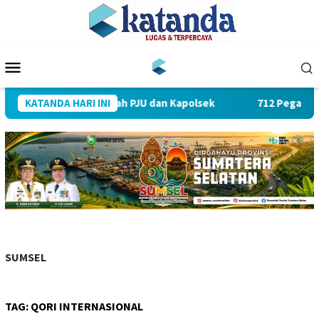
Loncat
ke
konten
Menu
Mobile
mpin Sertijab Sejumlah PJU dan Kapolsek
KATANDA HARI INI
712 Pegawai PL
SUMSEL
TAG:
QORI INTERNASIONAL