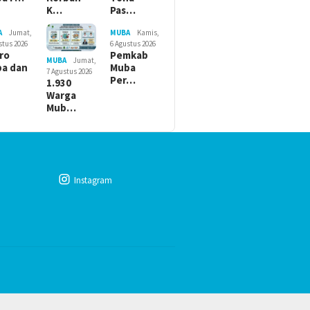
K…
Pas…
A
Jumat,
MUBA
Kamis,
stus 2026
6 Agustus 2026
ro
Pemkab
MUBA
Jumat,
a dan
Muba
7 Agustus 2026
Per…
1.930
Warga
Mub…
Instagram