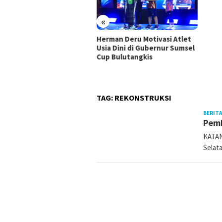
«
Herman Deru Motivasi Atlet
Usia Dini di Gubernur Sumsel
 Ujang Perjuangkan
Cup Bulutangkis
rastruktur Sumsel Lewat
gram IJD 2027
TAG:
REKONSTRUKSI
BERITA
Pemb
KATAN
Selat