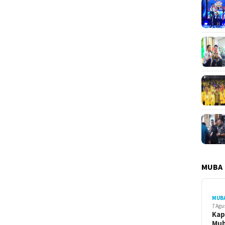
MUBA
MUB
7 Agu
Kap
Mu