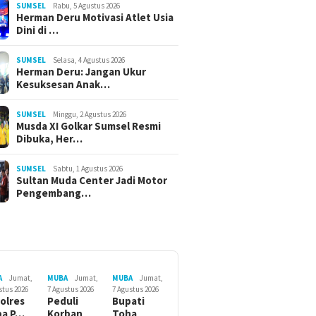
SUMSEL
Rabu, 5 Agustus 2026
Herman Deru Motivasi Atlet Usia
Dini di …
SUMSEL
Selasa, 4 Agustus 2026
Herman Deru: Jangan Ukur
Kesuksesan Anak…
SUMSEL
Minggu, 2 Agustus 2026
Musda XI Golkar Sumsel Resmi
Dibuka, Her…
SUMSEL
Sabtu, 1 Agustus 2026
Sultan Muda Center Jadi Motor
Pengembang…
A
Jumat,
MUBA
Jumat,
MUBA
Jumat,
stus 2026
7 Agustus 2026
7 Agustus 2026
olres
Peduli
Bupati
ba P…
Korban
Toha