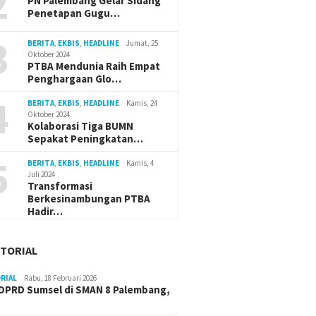
2
PN Palembang Gelar Sidang
Penetapan Gugu…
3
BERITA
,
EKBIS
,
HEADLINE
Jumat, 25
Cik Ujang Dorong Penguatan
Wagub C
Oktober 2024
PTBA Mendunia Raih Empat
SDM Perempuan Lewat
Ekosist
Penghargaan Glo…
Kajian Tafsir Al-Qur’an BKOW
Dukung 
4
BERITA
,
EKBIS
,
HEADLINE
Kamis, 24
Oktober 2024
Kolaborasi Tiga BUMN
Sepakat Peningkatan…
5
BERITA
,
EKBIS
,
HEADLINE
Kamis, 4
Juli 2024
Transformasi
Berkesinambungan PTBA
Hadir…
TORIAL
RIAL
Rabu, 18 Februari 2026
DPRD Sumsel di SMAN 8 Palembang,