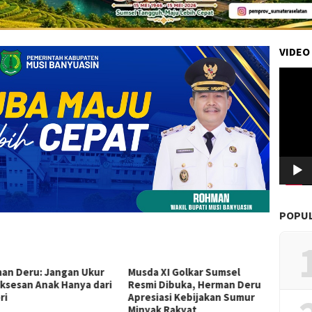
VIDEO
Pemuta
Video
POPU
an Deru: Jangan Ukur
Musda XI Golkar Sumsel
Sultan
ksesan Anak Hanya dari
Resmi Dibuka, Herman Deru
Motor
ri
Apresiasi Kebijakan Sumur
Muda 
Minyak Rakyat