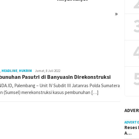
»
,
HEADLINE
,
HUKRIM
katanda_admin
Jumat, 8 Juli 2022
unuhan Pasutri di Banyuasin Direkonstruksi
DA.ID, Palembang – Unit IV Subdit III Jatanras Polda Sumatera
an (Sumsel) merekonstruksi kasus pembunuhan […]
ADVER
ADVERTO
Reses 
A…