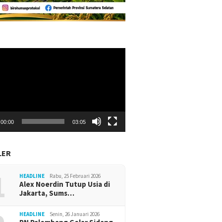
r
00:00
03:05
LER
1
HEADLINE
Rabu, 25 Februari 2026
Alex Noerdin Tutup Usia di
Jakarta, Sums…
 Muda Center Jadi
 Pengembangan Usaha
Sumsel
HEADLINE
Senin, 26 Januari 2026