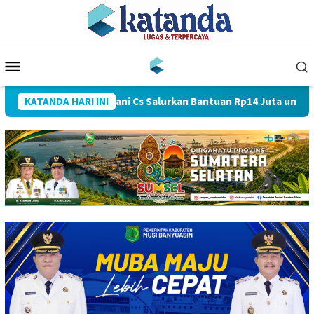
Loncat
ke
konten
Menu
Mobile
akaran, Arwani Alwani Cs Salurkan Bantuan Rp14 Juta untuk War
KATANDA HARI INI