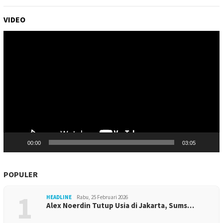
VIDEO
Pemutar
Video
00:00
03:05
POPULER
1
HEADLINE
Rabu, 25 Februari 2026
Alex Noerdin Tutup Usia di Jakarta, Sums…