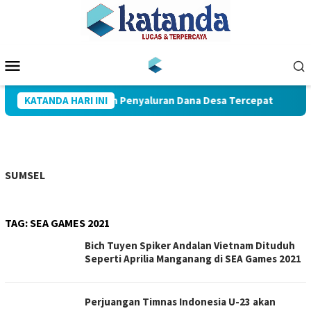
Loncat
ke
konten
Menu
Mobile
uba Raih Penghargaan Penyaluran Dana Desa Tercepat
KATANDA HARI INI
D
SUMSEL
TAG:
SEA GAMES 2021
Bich Tuyen Spiker Andalan Vietnam Dituduh
Seperti Aprilia Manganang di SEA Games 2021
Perjuangan Timnas Indonesia U-23 akan