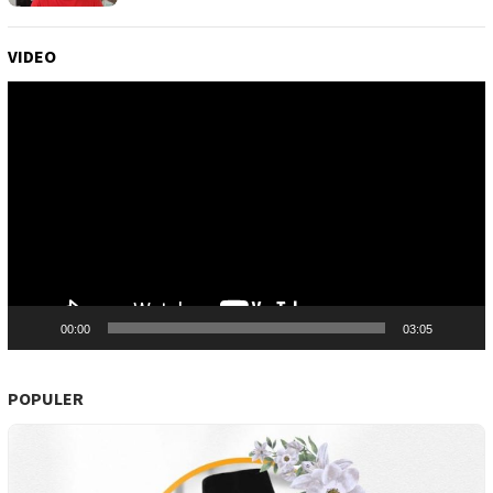
VIDEO
Pemutar
Video
00:00
03:05
POPULER