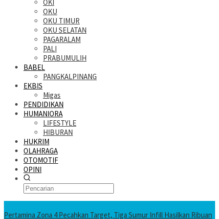
OKI
OKU
OKU TIMUR
OKU SELATAN
PAGARALAM
PALI
PRABUMULIH
BABEL
PANGKALPINANG
EKBIS
Migas
PENDIDIKAN
HUMANIORA
LIFESTYLE
HIBURAN
HUKRIM
OLAHRAGA
OTOMOTIF
OPINI
KATANDA HARI INI
Pertamina Zona 4 Pecahkan Target, Tiga Sumur Infill Hasilkan Ribuan