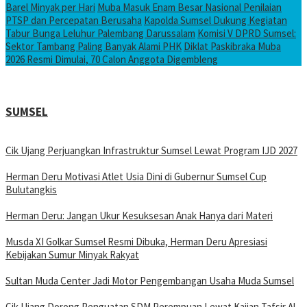
Barel Minyak per Hari
Muba Masuk Enam Besar Nasional Penilaian
PTSP dan Percepatan Berusaha
Kapolda Sumsel Dukung Kegiatan
Tabur Bunga Leluhur Palembang Darussalam
Komisi V DPRD Sumsel:
Sektor Tambang Paling Banyak Alami PHK
Diklat Paskibraka Muba
2026 Resmi Dimulai, 70 Calon Anggota Digembleng
SUMSEL
Cik Ujang Perjuangkan Infrastruktur Sumsel Lewat Program IJD 2027
Herman Deru Motivasi Atlet Usia Dini di Gubernur Sumsel Cup
Bulutangkis
Herman Deru: Jangan Ukur Kesuksesan Anak Hanya dari Materi
Musda XI Golkar Sumsel Resmi Dibuka, Herman Deru Apresiasi
Kebijakan Sumur Minyak Rakyat
Sultan Muda Center Jadi Motor Pengembangan Usaha Muda Sumsel
Cik Ujang Dorong Penguatan SDM Perempuan Lewat Kajian Tafsir Al-