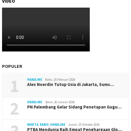
VIDEO
POPULER
1
HEADLINE
Rabu, 25 Februari 2026
Alex Noerdin Tutup Usia di Jakarta, Sums…
2
HEADLINE
Senin, 26 Januari 2026
PN Palembang Gelar Sidang Penetapan Gugu…
3
BERITA
,
EKBIS
,
HEADLINE
Jumat, 25 Oktober 2024
PTBA Mendunia Raih Empat Penghargaan Glo…