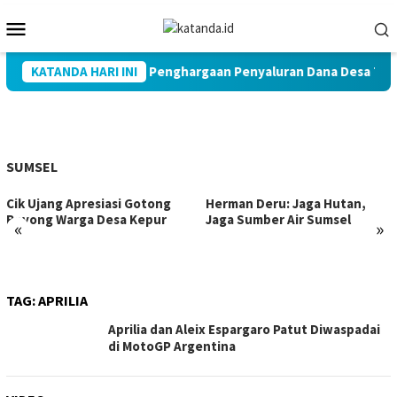
Loncat
Menu
ke
Mobile
konten
KATANDA HARI INI
Muba Raih Penghargaan Penyaluran Dana Desa Terc
SUMSEL
Cik Ujang Apresiasi Gotong
Herman Deru: Jaga Hutan,
Royong Warga Desa Kepur
Jaga Sumber Air Sumsel
«
»
TAG:
APRILIA
Aprilia dan Aleix Espargaro Patut Diwaspadai
di MotoGP Argentina