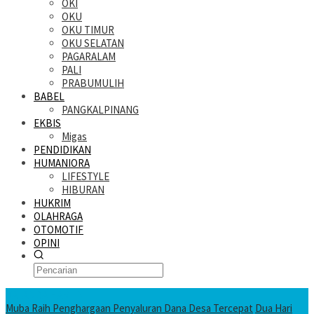
OKI
OKU
OKU TIMUR
OKU SELATAN
PAGARALAM
PALI
PRABUMULIH
BABEL
PANGKALPINANG
EKBIS
Migas
PENDIDIKAN
HUMANIORA
LIFESTYLE
HIBURAN
HUKRIM
OLAHRAGA
OTOMOTIF
OPINI
KATANDA HARI INI
Muba Raih Penghargaan Penyaluran Dana Desa Tercepat
Dua Hari