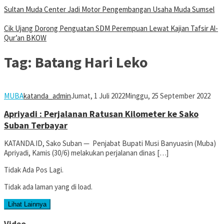
Sultan Muda Center Jadi Motor Pengembangan Usaha Muda Sumsel
Cik Ujang Dorong Penguatan SDM Perempuan Lewat Kajian Tafsir Al-
Qur’an BKOW
Tag:
Batang Hari Leko
MUBA
katanda_admin
Jumat, 1 Juli 2022
Minggu, 25 September 2022
Apriyadi : Perjalanan Ratusan Kilometer ke Sako
Suban Terbayar
KATANDA.ID, Sako Suban — Penjabat Bupati Musi Banyuasin (Muba)
Apriyadi, Kamis (30/6) melakukan perjalanan dinas […]
Tidak Ada Pos Lagi.
Tidak ada laman yang di load.
Lihat Lainnya
Video