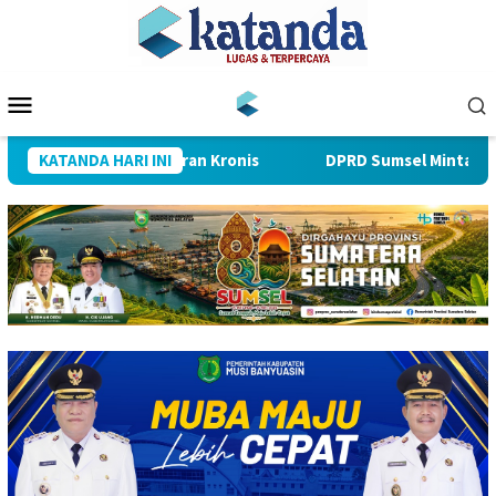
Loncat
ke
konten
Menu
Mobile
 yang Selalu Keleleran Kronis
KATANDA HARI INI
DPRD Sumsel Minta BPKAD J