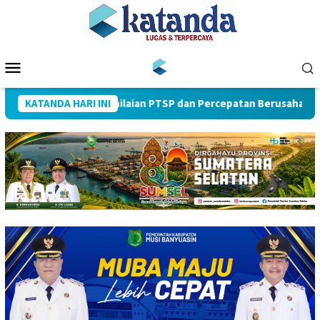
Loncat
ke
konten
Menu
Mobile
 Besar Nasional Penilaian PTSP dan Percepatan Berusaha
KATANDA HARI INI