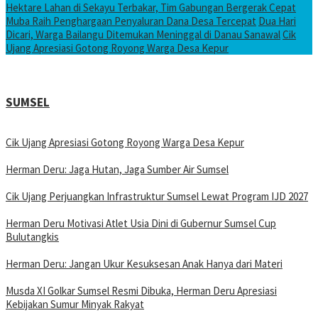
Hektare Lahan di Sekayu Terbakar, Tim Gabungan Bergerak Cepat
Muba Raih Penghargaan Penyaluran Dana Desa Tercepat
Dua Hari
Dicari, Warga Bailangu Ditemukan Meninggal di Danau Sanawal
Cik
Ujang Apresiasi Gotong Royong Warga Desa Kepur
SUMSEL
Cik Ujang Apresiasi Gotong Royong Warga Desa Kepur
Herman Deru: Jaga Hutan, Jaga Sumber Air Sumsel
Cik Ujang Perjuangkan Infrastruktur Sumsel Lewat Program IJD 2027
Herman Deru Motivasi Atlet Usia Dini di Gubernur Sumsel Cup
Bulutangkis
Herman Deru: Jangan Ukur Kesuksesan Anak Hanya dari Materi
Musda XI Golkar Sumsel Resmi Dibuka, Herman Deru Apresiasi
Kebijakan Sumur Minyak Rakyat