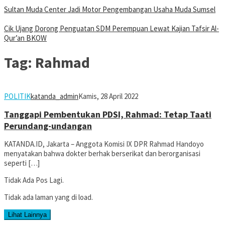
Sultan Muda Center Jadi Motor Pengembangan Usaha Muda Sumsel
Cik Ujang Dorong Penguatan SDM Perempuan Lewat Kajian Tafsir Al-
Qur’an BKOW
Tag:
Rahmad
POLITIK
katanda_admin
Kamis, 28 April 2022
Tanggapi Pembentukan PDSI, Rahmad: Tetap Taati
Perundang-undangan
KATANDA.ID, Jakarta – Anggota Komisi IX DPR Rahmad Handoyo
menyatakan bahwa dokter berhak berserikat dan berorganisasi
seperti […]
Tidak Ada Pos Lagi.
Tidak ada laman yang di load.
Lihat Lainnya