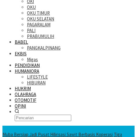
OKI
OKU
OKU TIMUR
OKU SELATAN
PAGARALAM
PALI
PRABUMULIH
BABEL
PANGKALPINANG
EKBIS
Migas
PENDIDIKAN
HUMANIORA
LIFESTYLE
HIBURAN
HUKRIM
OLAHRAGA
OTOMOTIF
OPINI
KATANDA HARI INI
Muba Bersiap Jadi Pusat Hilirisasi Sawit Berbasis Koperasi
Tiga