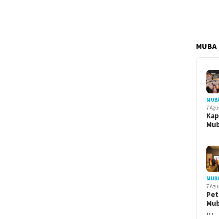
MUBA
MUB
7 Agu
Kap
Mu
MUB
7 Agu
Pet
Mub
…