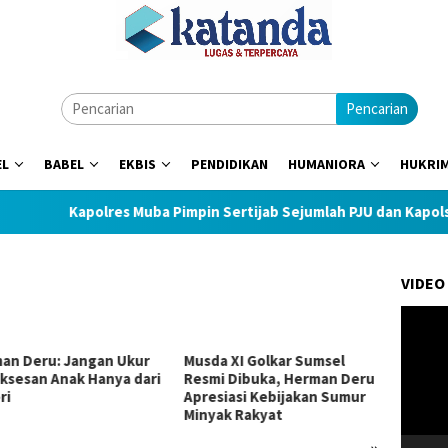
Pencarian
EL
BABEL
EKBIS
PENDIDIKAN
HUMANIORA
HUKRI
Kapolres Muba Pimpin Sertijab Sejumlah PJU dan Kapolsek
VIDEO
Pemuta
Video
an Deru: Jangan Ukur
Musda XI Golkar Sumsel
Sultan
ksesan Anak Hanya dari
Resmi Dibuka, Herman Deru
Motor
ri
Apresiasi Kebijakan Sumur
Muda 
Minyak Rakyat
»