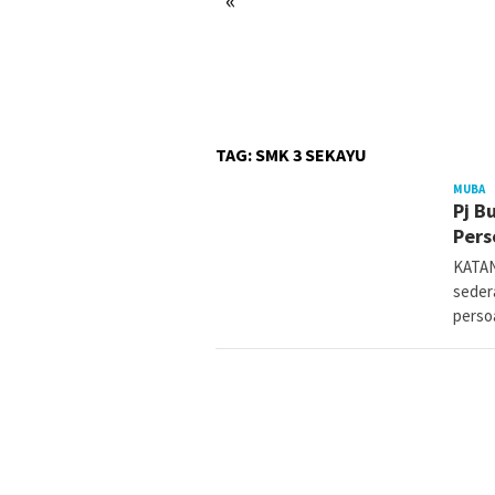
TAG:
SMK 3 SEKAYU
MUBA
r
Pj B
Pers
KATAN
seder
perso