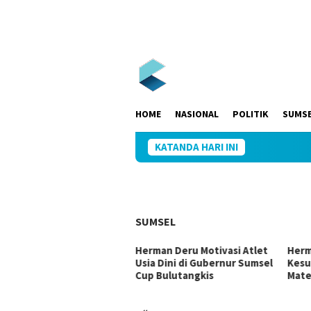
Loncat
ke
konten
HOME
NASIONAL
POLITIK
SUMS
KATANDA HARI INI
SUMSEL
 Ujang Perjuangkan
Herman Deru Motivasi Atlet
Herm
rastruktur Sumsel Lewat
Usia Dini di Gubernur Sumsel
Kesu
gram IJD 2027
Cup Bulutangkis
Mate
«