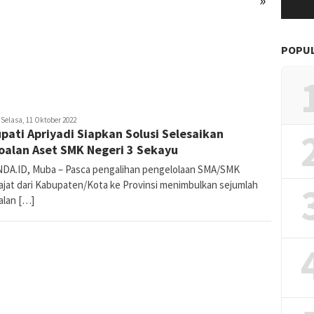
POPU
edaktur
Selasa, 11 Oktober 2022
upati Apriyadi Siapkan Solusi Selesaikan
oalan Aset SMK Negeri 3 Sekayu
DA.ID, Muba – Pasca pengalihan pengelolaan SMA/SMK
ajat dari Kabupaten/Kota ke Provinsi menimbulkan sejumlah
alan […]