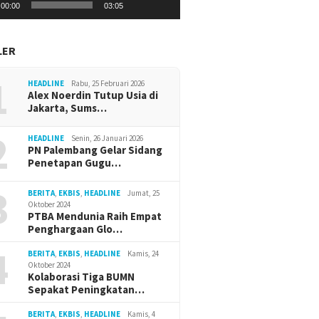
00:00
03:05
Wagub C
Ekosist
LER
Dukung 
1
HEADLINE
Rabu, 25 Februari 2026
Alex Noerdin Tutup Usia di
Jakarta, Sums…
2
HEADLINE
Senin, 26 Januari 2026
PN Palembang Gelar Sidang
Penetapan Gugu…
3
BERITA
,
EKBIS
,
HEADLINE
Jumat, 25
Oktober 2024
PTBA Mendunia Raih Empat
Penghargaan Glo…
4
BERITA
,
EKBIS
,
HEADLINE
Kamis, 24
Oktober 2024
Kolaborasi Tiga BUMN
Sepakat Peningkatan…
BERITA
,
EKBIS
,
HEADLINE
Kamis, 4