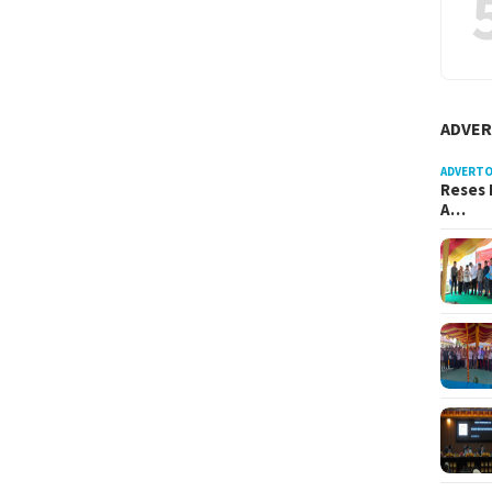
ADVER
ADVERTO
Reses 
A…