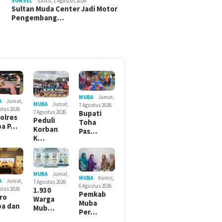
SUMSEL
Sabtu, 1 Agustus 2026
Sultan Muda Center Jadi Motor
Pengembang…
MUBA
Jumat,
A
Jumat,
MUBA
Jumat,
7 Agustus 2026
stus 2026
7 Agustus 2026
Bupati
olres
Peduli
Toha
ba P…
Korban
Pas…
K…
MUBA
Jumat,
MUBA
Kamis,
A
Jumat,
7 Agustus 2026
6 Agustus 2026
stus 2026
1.930
Pemkab
ro
Warga
Muba
a dan
Mub…
Per…