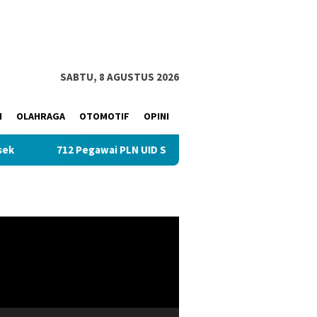
SABTU, 8 AGUSTUS 2026
M
OLAHRAGA
OTOMOTIF
OPINI
712 Pegawai PLN UID S2JB Tekan Emisi Lewat Clean Energy D
r
 Muda Center Jadi
Cik Ujang Dorong Penguatan
 Pengembangan Usaha
SDM Perempuan Lewat
Sumsel
Kajian Tafsir Al-Qur’an BKOW