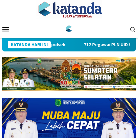
Loncat
ke
konten
Menu
Mobile
jumlah PJU dan Kapolsek
KATANDA HARI INI
712 Pegawai PLN UID S2JB Tekan