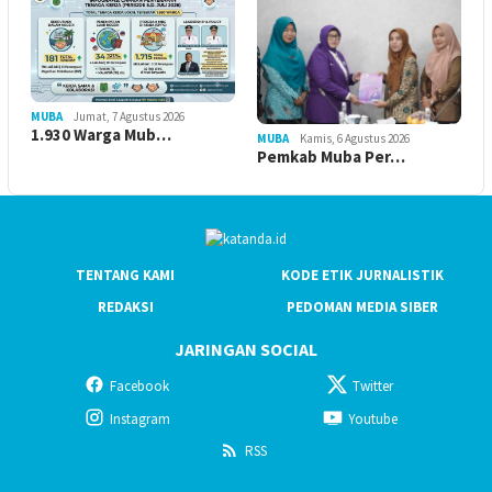
MUBA
Jumat, 7 Agustus 2026
1.930 Warga Mub…
MUBA
Kamis, 6 Agustus 2026
Pemkab Muba Per…
TENTANG KAMI
KODE ETIK JURNALISTIK
REDAKSI
PEDOMAN MEDIA SIBER
JARINGAN SOCIAL
Facebook
Twitter
Instagram
Youtube
RSS