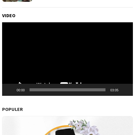
VIDEO
Pemutar
Video
00:00
03:05
POPULER