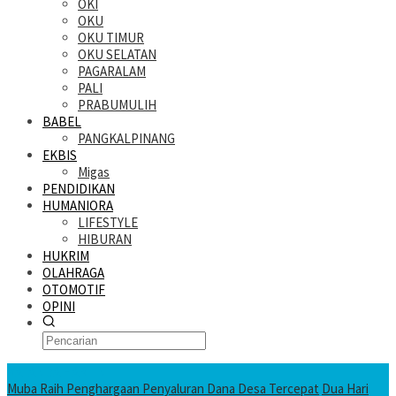
OKI
OKU
OKU TIMUR
OKU SELATAN
PAGARALAM
PALI
PRABUMULIH
BABEL
PANGKALPINANG
EKBIS
Migas
PENDIDIKAN
HUMANIORA
LIFESTYLE
HIBURAN
HUKRIM
OLAHRAGA
OTOMOTIF
OPINI
KATANDA HARI INI
Muba Raih Penghargaan Penyaluran Dana Desa Tercepat
Dua Hari