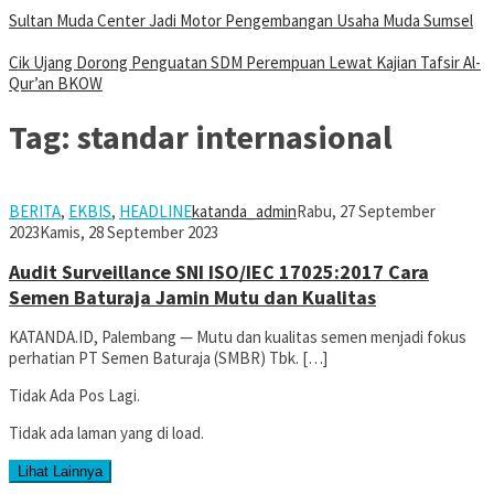
Sultan Muda Center Jadi Motor Pengembangan Usaha Muda Sumsel
Cik Ujang Dorong Penguatan SDM Perempuan Lewat Kajian Tafsir Al-
Qur’an BKOW
Tag:
standar internasional
BERITA
,
EKBIS
,
HEADLINE
katanda_admin
Rabu, 27 September
2023
Kamis, 28 September 2023
Audit Surveillance SNI ISO/IEC 17025:2017 Cara
Semen Baturaja Jamin Mutu dan Kualitas
KATANDA.ID, Palembang — Mutu dan kualitas semen menjadi fokus
perhatian PT Semen Baturaja (SMBR) Tbk. […]
Tidak Ada Pos Lagi.
Tidak ada laman yang di load.
Lihat Lainnya