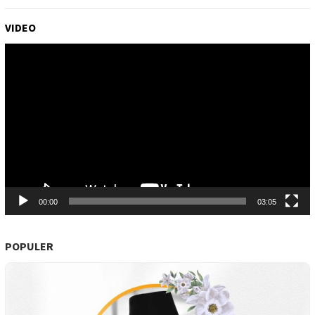
VIDEO
Pemutar
Video
00:00
03:05
POPULER