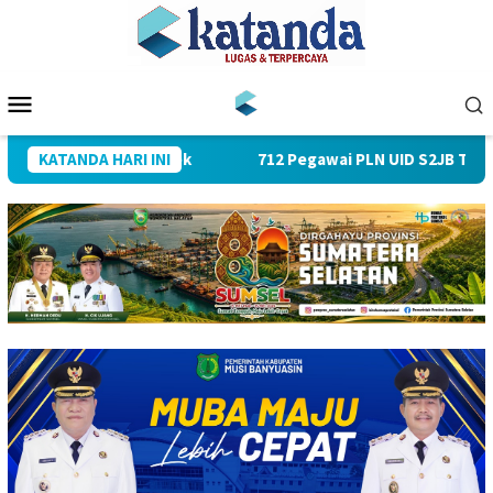
Loncat
ke
konten
Menu
Mobile
 PJU dan Kapolsek
KATANDA HARI INI
712 Pegawai PLN UID S2JB Tekan Emisi