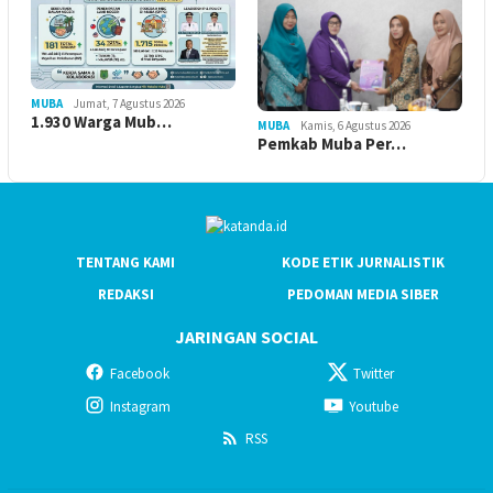
MUBA
Jumat, 7 Agustus 2026
1.930 Warga Mub…
MUBA
Kamis, 6 Agustus 2026
Pemkab Muba Per…
TENTANG KAMI
KODE ETIK JURNALISTIK
REDAKSI
PEDOMAN MEDIA SIBER
JARINGAN SOCIAL
Facebook
Twitter
Instagram
Youtube
RSS