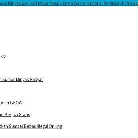
arel Minyak per Hari
Muba Masuk Enam Besar Nasional Penilaian PTSP d
kis
an Sumur Minyak Rakyat
Qur’an BKOW
 Bergizi Gratis
an Sumsel Bebas Illegal Drilling