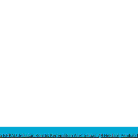
 BPKAD Jelaskan Konflik Kepemilikan Aset Seluas 2,9 Hektare
Pemkab M