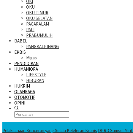
OKI
OKU
OKU TIMUR
OKU SELATAN
PAGARALAM
PALI
PRABUMULIH
BABEL
PANGKALPINANG
EKBIS
Migas
PENDIDIKAN
HUMANIORA
LIFESTYLE
HIBURAN
HUKRIM
OLAHRAGA
OTOMOTIF
OPINI
KATANDA HARI INI
Pelaksanaan Kenceran yang Selalu Keleleran Kronis
DPRD Sumsel Minta