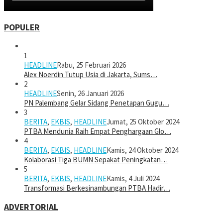
POPULER
1
HEADLINE
Rabu, 25 Februari 2026
Alex Noerdin Tutup Usia di Jakarta, Sums…
2
HEADLINE
Senin, 26 Januari 2026
PN Palembang Gelar Sidang Penetapan Gugu…
3
BERITA
,
EKBIS
,
HEADLINE
Jumat, 25 Oktober 2024
PTBA Mendunia Raih Empat Penghargaan Glo…
4
BERITA
,
EKBIS
,
HEADLINE
Kamis, 24 Oktober 2024
Kolaborasi Tiga BUMN Sepakat Peningkatan…
5
BERITA
,
EKBIS
,
HEADLINE
Kamis, 4 Juli 2024
Transformasi Berkesinambungan PTBA Hadir…
ADVERTORIAL