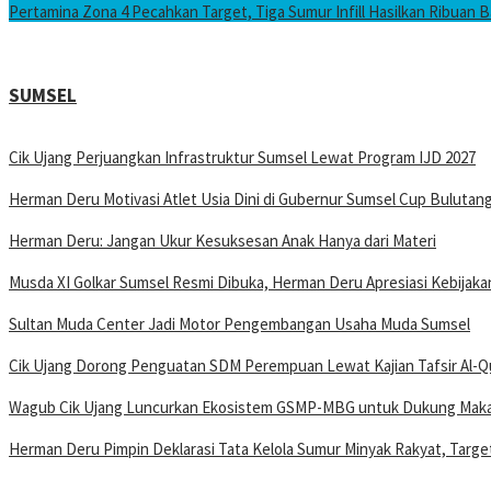
Pertamina Zona 4 Pecahkan Target, Tiga Sumur Infill Hasilkan Ribuan B
SUMSEL
Cik Ujang Perjuangkan Infrastruktur Sumsel Lewat Program IJD 2027
Herman Deru Motivasi Atlet Usia Dini di Gubernur Sumsel Cup Bulutang
Herman Deru: Jangan Ukur Kesuksesan Anak Hanya dari Materi
Musda XI Golkar Sumsel Resmi Dibuka, Herman Deru Apresiasi Kebijak
Sultan Muda Center Jadi Motor Pengembangan Usaha Muda Sumsel
Cik Ujang Dorong Penguatan SDM Perempuan Lewat Kajian Tafsir Al-
Wagub Cik Ujang Luncurkan Ekosistem GSMP-MBG untuk Dukung Makan
Herman Deru Pimpin Deklarasi Tata Kelola Sumur Minyak Rakyat, Targetk