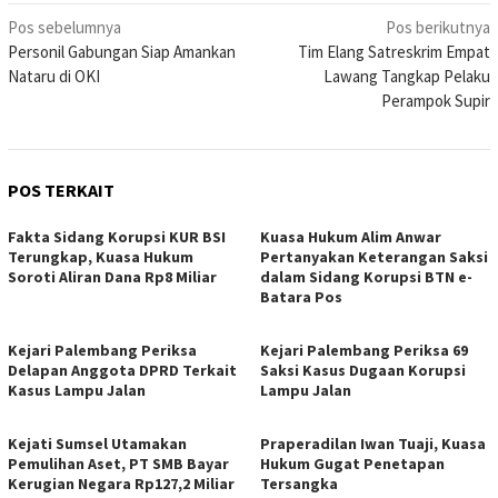
Navigasi
Pos sebelumnya
Pos berikutnya
Personil Gabungan Siap Amankan
Tim Elang Satreskrim Empat
pos
Nataru di OKI
Lawang Tangkap Pelaku
Perampok Supir
POS TERKAIT
Fakta Sidang Korupsi KUR BSI
Kuasa Hukum Alim Anwar
Terungkap, Kuasa Hukum
Pertanyakan Keterangan Saksi
Soroti Aliran Dana Rp8 Miliar
dalam Sidang Korupsi BTN e-
Batara Pos
Kejari Palembang Periksa
Kejari Palembang Periksa 69
Delapan Anggota DPRD Terkait
Saksi Kasus Dugaan Korupsi
Kasus Lampu Jalan
Lampu Jalan
Kejati Sumsel Utamakan
Praperadilan Iwan Tuaji, Kuasa
Pemulihan Aset, PT SMB Bayar
Hukum Gugat Penetapan
Kerugian Negara Rp127,2 Miliar
Tersangka