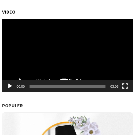
VIDEO
Pemutar
Video
00:00
03:05
POPULER