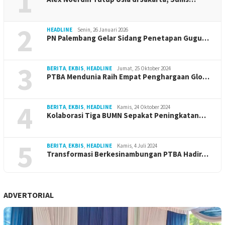
1
2
HEADLINE
Senin, 26 Januari 2026
PN Palembang Gelar Sidang Penetapan Gugu…
3
BERITA
,
EKBIS
,
HEADLINE
Jumat, 25 Oktober 2024
PTBA Mendunia Raih Empat Penghargaan Glo…
4
BERITA
,
EKBIS
,
HEADLINE
Kamis, 24 Oktober 2024
Kolaborasi Tiga BUMN Sepakat Peningkatan…
5
BERITA
,
EKBIS
,
HEADLINE
Kamis, 4 Juli 2024
Transformasi Berkesinambungan PTBA Hadir…
ADVERTORIAL