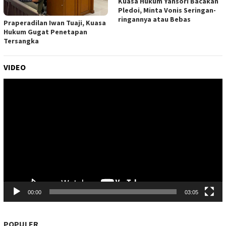
Kuasa Hukum Yansori Bacakan
Pledoi, Minta Vonis Seringan-
ringannya atau Bebas
Praperadilan Iwan Tuaji, Kuasa
Hukum Gugat Penetapan
Tersangka
VIDEO
Pemutar
Video
00:00
03:05
POPULER