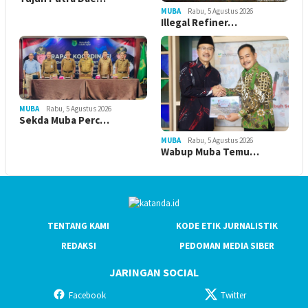
MUBA
Rabu, 5 Agustus 2026
Illegal Refiner…
MUBA
Rabu, 5 Agustus 2026
Sekda Muba Perc…
MUBA
Rabu, 5 Agustus 2026
Wabup Muba Temu…
TENTANG KAMI
KODE ETIK JURNALISTIK
REDAKSI
PEDOMAN MEDIA SIBER
JARINGAN SOCIAL
Facebook
Twitter