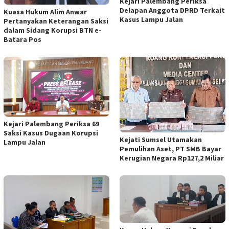
Kejari Palembang Periksa
Delapan Anggota DPRD Terkait
Kuasa Hukum Alim Anwar
Kasus Lampu Jalan
Pertanyakan Keterangan Saksi
dalam Sidang Korupsi BTN e-
Batara Pos
Kejari Palembang Periksa 69
Saksi Kasus Dugaan Korupsi
Kejati Sumsel Utamakan
Lampu Jalan
Pemulihan Aset, PT SMB Bayar
Kerugian Negara Rp127,2 Miliar