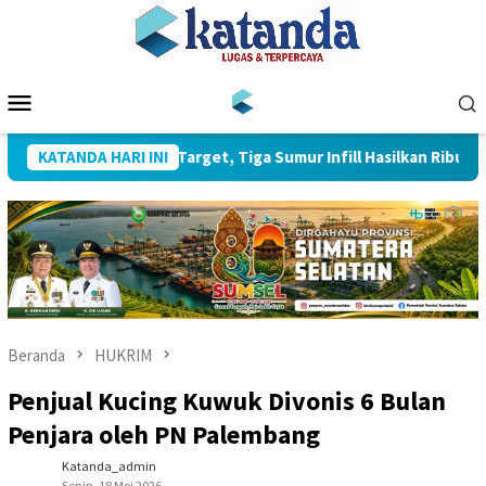
Loncat
ke
konten
Menu
Mobile
 4 Pecahkan Target, Tiga Sumur Infill Hasilkan Ribuan Barel Miny
KATANDA HARI INI
Beranda
HUKRIM
Penjual Kucing Kuwuk Divonis 6 Bulan
Penjara oleh PN Palembang
Katanda_admin
Senin, 18 Mei 2026